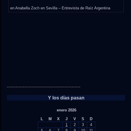
en
Anabella Zoch en Sevilla – Entrevista de Raíz Argentina
Y los días pasan
enero 2026
L
M
X
J
V
S
D
1
2
3
4
5
6
7
8
9
10
11