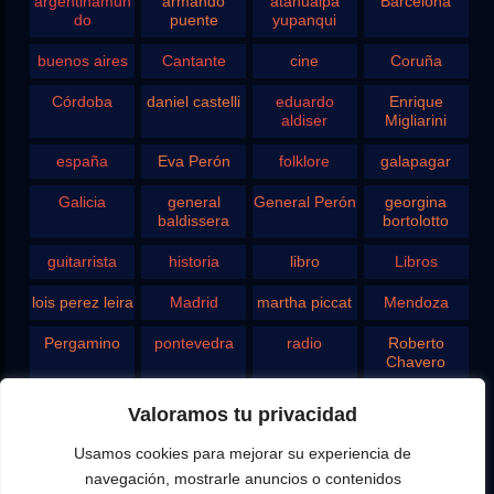
argentinamun
armando
atahualpa
Barcelona
do
puente
yupanqui
buenos aires
Cantante
cine
Coruña
Córdoba
daniel castelli
eduardo
Enrique
aldiser
Migliarini
españa
Eva Perón
folklore
galapagar
Galicia
general
General Perón
georgina
baldissera
bortolotto
guitarrista
historia
libro
Libros
lois perez leira
Madrid
martha piccat
Mendoza
Pergamino
pontevedra
radio
Roberto
Chavero
Rodolfo
rosario
san juan
santa fe
Valoramos tu privacidad
Ghezzi
Usamos cookies para mejorar su experiencia de
Tango
teatro
television
vigo
navegación, mostrarle anuncios o contenidos