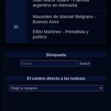
Juan María Solare - Pianista
argentino en Alemania
Mausoleo de Manuel Belgrano -
Buenos Aires
30
Elbio Martínez - Periodista y
político
Búsqueda
Search
for:
El camino directo a las noticias
El
camino
directo
a
las
noticias