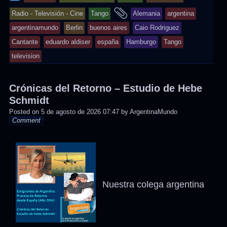
entry
and
Radio - Televisión - Cine
Tango
Alemania
argentina
was
tagged
argentinamundo
Berlin
buenos aires
Caio Rodriguez
posted
Cantante
eduardo aldiser
españa
Hamburgo
Tango
in
television
Crónicas del Retorno – Estudio de Hebe
Schmidt
Posted on
5 de agosto de 2026 07:47
by
ArgentinaMundo
Comment
Nuestra colega argentina