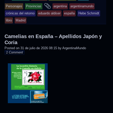
entry
and
Personajes
Provincias
argentina
argentinamundo
was
tagged
crónicas del retorno
eduardo aldiser
españa
Hebe Schmidt
posted
libro
Madrid
in
Camelias en España – Apellidos Japón y
Coria
Posted on
31 de julio de 2026 08:15
by
ArgentinaMundo
1 Comment