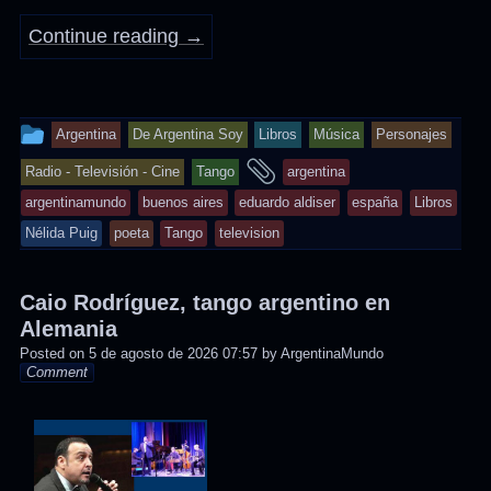
Continue reading
→
This
Argentina
De Argentina Soy
Libros
Música
Personajes
entry
and
Radio - Televisión - Cine
Tango
argentina
was
tagged
argentinamundo
buenos aires
eduardo aldiser
españa
Libros
posted
Nélida Puig
poeta
Tango
television
in
Caio Rodríguez, tango argentino en
Alemania
Posted on
5 de agosto de 2026 07:57
by
ArgentinaMundo
Comment