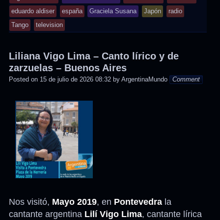
posted
eduardo aldiser
españa
Graciela Susana
Japón
radio
in
Tango
television
Liliana Vigo Lima – Canto lírico y de
zarzuelas – Buenos Aires
Posted on
15 de julio de 2026 08:32
by
ArgentinaMundo
Comment
Nos visitó,
Mayo 2019
, en
Pontevedra
la
cantante argentina
Lilí Vigo Lima
, cantante lírica