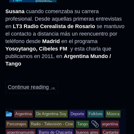
Susana
cuando comenzaba su carrera
profesional. Desde aquellas primeras entrevistas
en
LT3 Radio Cerealista de Rosario
se mantuvo
el contacto a distancia más un reencuentro por
teléfono desde
Madrid
en el programa
Yosoytango, Cibeles FM
y esta charla que
publicamos en 2011, en
Argentina Mundo /
Tango
Continue reading
→
This
Argentina
De Argentina Soy
Deporte
Folklore
Música
entry
and
Personajes
Radio - Televisión - Cine
Tango
argentina
was
tagged
argentinamundo
Barrio de Chacarita
buenos aires
Cantante