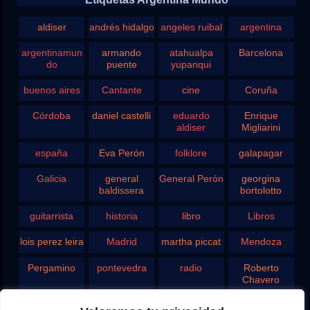
aldiser
andrés hidalgo
angeles ruibal
argentina
argentinamun
armando
atahualpa
Barcelona
do
puente
yupanqui
buenos aires
Cantante
cine
Coruña
Córdoba
daniel castelli
eduardo
Enrique
aldiser
Migliarini
españa
Eva Perón
folklore
galapagar
Galicia
general
General Perón
georgina
baldissera
bortolotto
guitarrista
historia
libro
Libros
lois perez leira
Madrid
martha piccat
Mendoza
Pergamino
pontevedra
radio
Roberto
Chavero
Rodolfo
rosario
san juan
santa fe