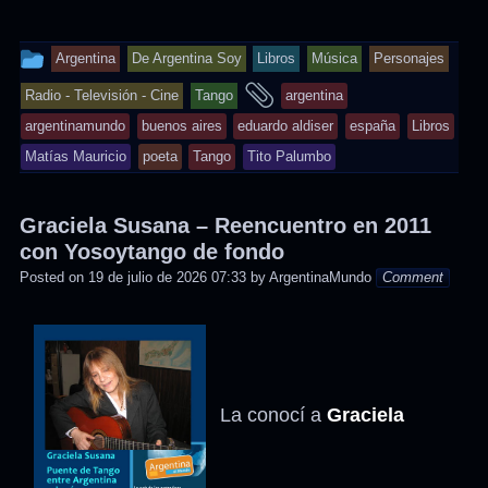
This
Argentina
De Argentina Soy
Libros
Música
Personajes
entry
and
Radio - Televisión - Cine
Tango
argentina
was
tagged
argentinamundo
buenos aires
eduardo aldiser
españa
Libros
posted
Matías Mauricio
poeta
Tango
Tito Palumbo
in
Graciela Susana – Reencuentro en 2011
con Yosoytango de fondo
Posted on
19 de julio de 2026 07:33
by
ArgentinaMundo
Comment
La conocí a
Graciela