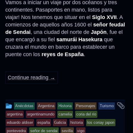
Vamos a iniciar un viaje por dos océanos y tres
continentes. Pasaportes en mano, listos para
viajar! Nos tenemos que situar en el
Siglo XVII
. A
comienzos de aquellos años 1600 el
señor feudal
de Sendai
, una ciudad del norte de
Japón
, fue el
que encargó a su fiel
samurái Hasekura
que
cruzara el mundo en barco para establecer un
puente con los
reyes de España
.
Continue reading
→
This
an
Anécdotas
Argentina
Historia
Personajes
Turismo
entry
ta
argentina
argentinamundo
camelia
coria del rio
was
eduardo aldiser
españa
Galicia
historia
los coriay japon
posted
pontevedra
señor de sendai
sevilla
vigo