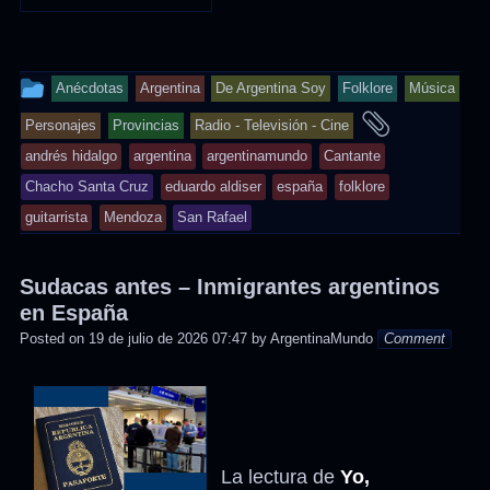
This
Anécdotas
Argentina
De Argentina Soy
Folklore
Música
entry
and
Personajes
Provincias
Radio - Televisión - Cine
was
tagged
andrés hidalgo
argentina
argentinamundo
Cantante
posted
Chacho Santa Cruz
eduardo aldiser
españa
folklore
in
guitarrista
Mendoza
San Rafael
Sudacas antes – Inmigrantes argentinos
en España
Posted on
19 de julio de 2026 07:47
by
ArgentinaMundo
Comment
La lectura de
Yo,