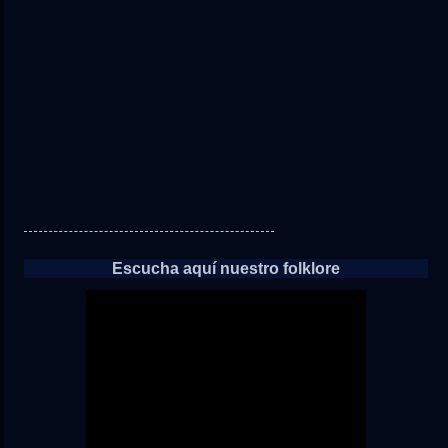
a
las
noticias
Escucha aquí nuestro folklore