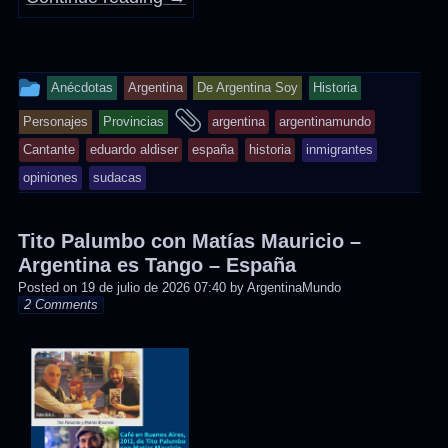
This
Anécdotas
Argentina
De Argentina Soy
Historia
entry
and
Personajes
Provincias
argentina
argentinamundo
was
tagged
Cantante
eduardo aldiser
españa
historia
inmigrantes
posted
opiniones
sudacas
in
Tito Palumbo con Matías Mauricio –
Argentina es Tango – España
Posted on
19 de julio de 2026 07:40
by
ArgentinaMundo
2 Comments