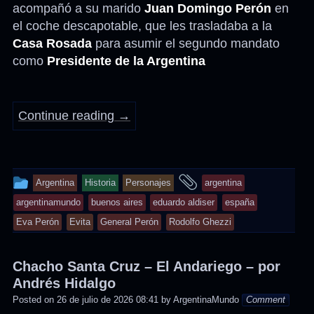
acompañó a su marido
Juan Domingo Perón
en
el coche descapotable, que les trasladaba a la
Casa Rosada
para asumir el segundo mandato
como
Presidente de la Argentina
Continue reading
→
This
and
Argentina
Historia
Personajes
argentina
entry
tagged
argentinamundo
buenos aires
eduardo aldiser
españa
was
Eva Perón
Evita
General Perón
Rodolfo Ghezzi
posted
in
Chacho Santa Cruz – El Andariego – por
Andrés Hidalgo
Posted on
26 de julio de 2026 08:41
by
ArgentinaMundo
Comment