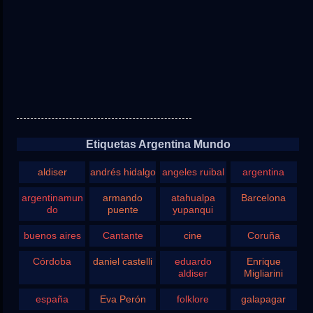
Etiquetas Argentina Mundo
aldiser
andrés hidalgo
angeles ruibal
argentina
argentinamun
armando
atahualpa
Barcelona
do
puente
yupanqui
buenos aires
Cantante
cine
Coruña
Córdoba
daniel castelli
eduardo
Enrique
aldiser
Migliarini
españa
Eva Perón
folklore
galapagar