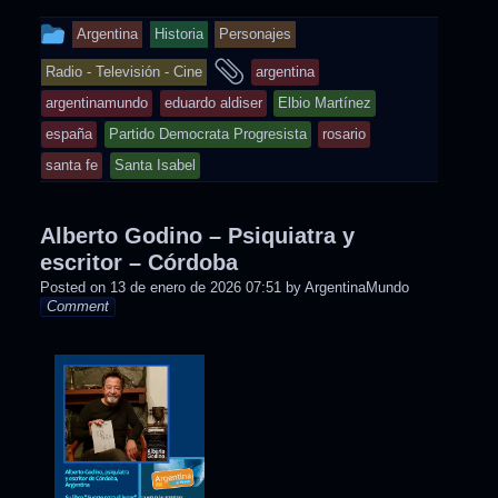
This
Argentina
Historia
Personajes
entry
and
Radio - Televisión - Cine
argentina
was
tagged
argentinamundo
eduardo aldiser
Elbio Martínez
posted
españa
Partido Democrata Progresista
rosario
in
santa fe
Santa Isabel
Alberto Godino – Psiquiatra y
escritor – Córdoba
Posted on
13 de enero de 2026 07:51
by
ArgentinaMundo
Comment