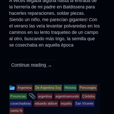
A veces llegaba alguna hasta la entrada de
la herrería de mi padre en Baldissera para
hacerles reparaciones, soldar piezas.
Siendo un niño, me parecían gigantes! Con
el verano las veía levantar polvaredas en los
caminos en su lento traqueteo de un campo
al otro, buscando más trigo, la semilla que
se cosechaba en aquella época
Continue reading
→
This
Argentina
De Argentina Soy
Historia
Personajes
entry
and
Provincias
argentina
argentinamundo
Córdoba
was
tagged
cosechadoras
eduardo aldiser
españa
San Vicente
posted
santa fe