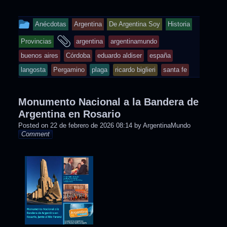
This
Anécdotas
Argentina
De Argentina Soy
Historia
entry
and
Provincias
argentina
argentinamundo
was
tagged
buenos aires
Córdoba
eduardo aldiser
españa
posted
langosta
Pergamino
plaga
ricardo biglieri
santa fe
in
Monumento Nacional a la Bandera de
Argentina en Rosario
Posted on
22 de febrero de 2026 08:14
by
ArgentinaMundo
Comment