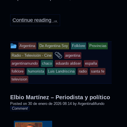
Continue reading
→
This
Argentina
De Argentina Soy
Folklore
Provincias
entry
and
Radio - Televisión - Cine
argentina
was
tagged
argentinamundo
chaco
eduardo aldiser
españa
posted
folklore
humorista
Luis Landriscina
radio
santa fe
in
television
Elbio Martínez – Periodista y político
Posted on
30 de enero de 2026 08:14
by
ArgentinaMundo
Comment