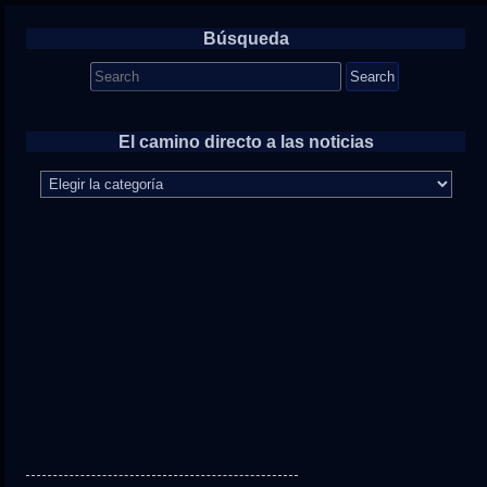
Búsqueda
Search
for:
El camino directo a las noticias
El
camino
directo
a
las
noticias