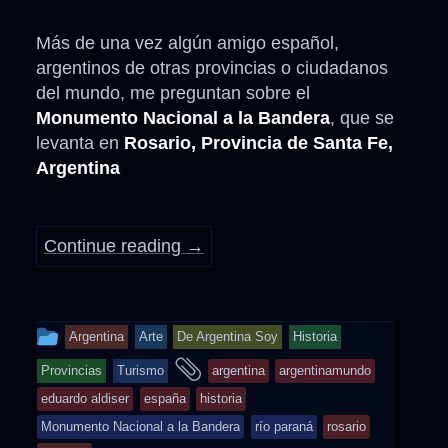
Más de una vez algún amigo español,
argentinos de otras provincias o ciudadanos
del mundo, me preguntan sobre el
Monumento Nacional a la Bandera
, que se
levanta en
Rosario, Provincia de Santa Fe,
Argentina
Continue reading
→
This
Argentina
Arte
De Argentina Soy
Historia
entry
and
Provincias
Turismo
argentina
argentinamundo
was
tagged
eduardo aldiser
españa
historia
posted
Monumento Nacional a la Bandera
río paraná
rosario
in