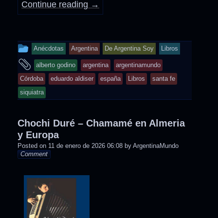
Continue reading
→
This
Anécdotas
Argentina
De Argentina Soy
Libros
entry
and
alberto godino
argentina
argentinamundo
was
tagged
Córdoba
eduardo aldiser
españa
Libros
santa fe
posted
siquiatra
in
Chochi Duré – Chamamé en Almeria
y Europa
Posted on
11 de enero de 2026 06:08
by
ArgentinaMundo
Comment