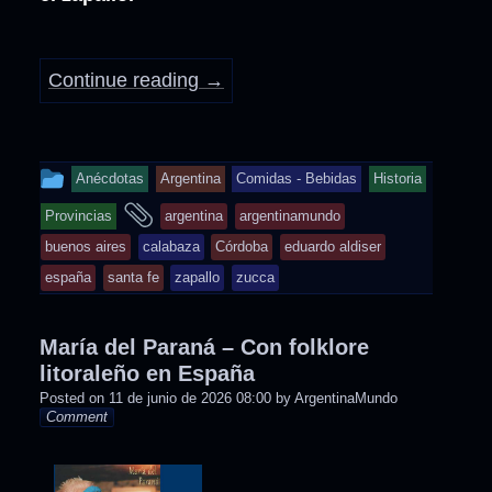
Continue reading
→
This
Anécdotas
Argentina
Comidas - Bebidas
Historia
entry
and
Provincias
argentina
argentinamundo
was
tagged
buenos aires
calabaza
Córdoba
eduardo aldiser
posted
españa
santa fe
zapallo
zucca
in
María del Paraná – Con folklore
litoraleño en España
Posted on
11 de junio de 2026 08:00
by
ArgentinaMundo
Comment