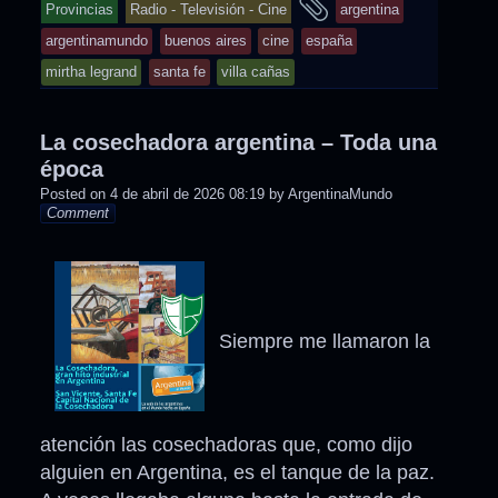
and
Provincias
Radio - Televisión - Cine
argentina
was
tagged
argentinamundo
buenos aires
cine
españa
posted
mirtha legrand
santa fe
villa cañas
in
La cosechadora argentina – Toda una
época
Posted on
4 de abril de 2026 08:19
by
ArgentinaMundo
Comment
Siempre me llamaron la
atención las cosechadoras que, como dijo
alguien en Argentina, es el tanque de la paz.