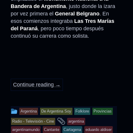
Bandera de Argentina
, justo donde la izara
por vez primera el
General Belgrano
. En
esos comienzos integraba
Las Tres Marías
del Paraná
, pero poco tiempo después
continuó su carrera como solista.
Continue reading
→
This
Argentina
De Argentina Soy
Folklore
Provincias
entry
and
Radio - Televisión - Cine
argentina
was
tagged
argentinamundo
Cantante
Cartagena
eduardo aldiser