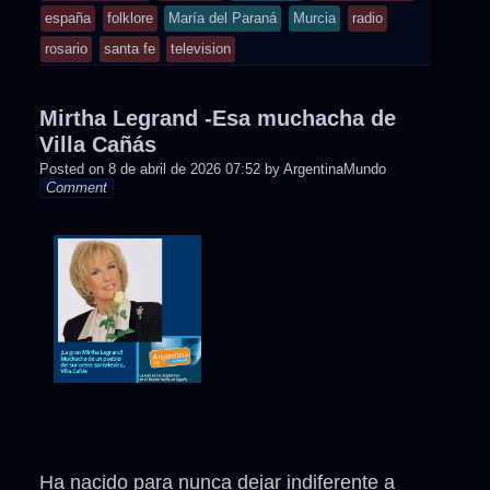
posted
españa
folklore
María del Paraná
Murcia
radio
in
rosario
santa fe
television
Mirtha Legrand -Esa muchacha de
Villa Cañás
Posted on
8 de abril de 2026 07:52
by
ArgentinaMundo
Comment
Ha nacido para nunca dejar indiferente a