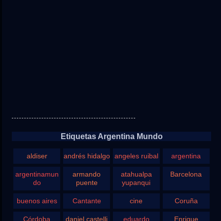
Etiquetas Argentina Mundo
aldiser
andrés hidalgo
angeles ruibal
argentina
argentinamun
armando
atahualpa
Barcelona
do
puente
yupanqui
buenos aires
Cantante
cine
Coruña
Córdoba
daniel castelli
eduardo
Enrique