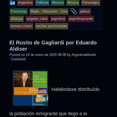
This
Argentina
Folklore
Historia
Música
Personajes
entry
and
Provincias
Radio - Televisión - Cine
aldiser
was
tagged
añatuya
angeles ruibal
argentina
argentinamundo
posted
homero manzi
noches provincianas
in
El Rusito de Gagliardi por Eduardo
Aldiser
Posted on
24 de enero de 2026 08:08
by
ArgentinaMundo
Comment
Habiéndose distribuído
la población inmigrante que llegó a la