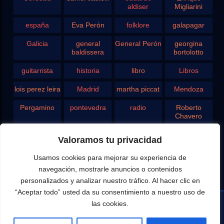
aldiser
Migliarini
españa
Eva Perón
folklore
galapagar
Galicia
general
General Perón
georgina
baldissera
bortolotto
guitarrista
historia
libro
Libros
lois perez leira
Madrid
martha piccat
Mendoza
Pergamino
pontevedra
radio
Roberto
Chavero
Rodolfo
rosario
san juan
santa fe
Valoramos tu privacidad
Ghezzi
Usamos cookies para mejorar su experiencia de
Tango
teatro
television
vigo
navegación, mostrarle anuncios o contenidos
yupanqui
personalizados y analizar nuestro tráfico. Al hacer clic en
“Aceptar todo” usted da su consentimiento a nuestro uso de
las cookies.
Editado por Eduardo Aldiser para la difusión del Canal