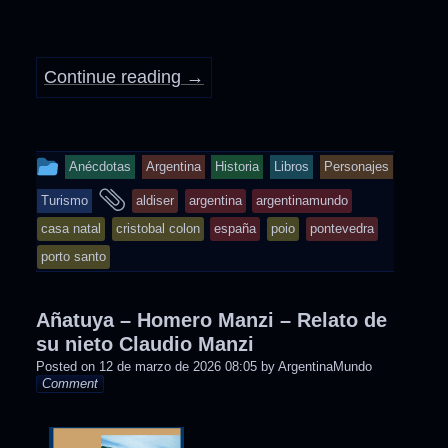
Continue reading
→
This
Anécdotas
Argentina
Historia
Libros
Personajes
entry
and
Turismo
aldiser
argentina
argentinamundo
was
tagged
casa natal
cristobal colon
españa
poio
pontevedra
posted
porto santo
in
Añatuya – Homero Manzi – Relato de
su nieto Claudio Manzi
Posted on
12 de marzo de 2026 08:05
by
ArgentinaMundo
Comment