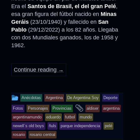
Era el
Santos de Brasil, el del gran Pelé
,
esa gran figura del fútbol nacido en
Minas
Geráis
(23/10/1940) y fallecido en
San
Pablo
(29/12/2022) a los 82 años. Llegaba
con dos Mundiales ganados, los de 1958 y
1962.
Continue reading
→
This
Anécdotas
Argentina
De Argentina Soy
Deporte
entry
and
Fotos
Personajes
Provincias
aldiser
argentina
was
tagged
argentinamundo
eduardo
futbol
mundo
posted
newell´s old boys
ñuls
parque independencia
pelé
in
rosario
rosario central