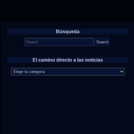
Búsqueda
Search
for:
El camino directo a las noticias
El
camino
directo
a
las
noticias