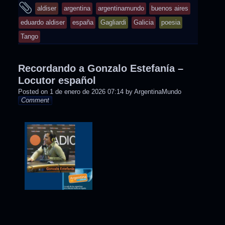
entry
and
aldiser
argentina
argentinamundo
buenos aires
was
tagged
eduardo aldiser
españa
Gagliardi
Galicia
poesia
posted
Tango
in
Recordando a Gonzalo Estefanía –
Locutor español
Posted on
1 de enero de 2026 07:14
by
ArgentinaMundo
Comment