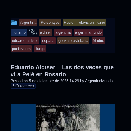
This
Argentina
Personajes
Radio - Televisión - Cine
entry
and
Turismo
aldiser
argentina
argentinamundo
was
tagged
eduardo aldiser
españa
gonzalo estefania
Madrid
posted
pontevedra
Tango
in
Eduardo Aldiser – Las dos veces que
vi a Pelé en Rosario
Posted on
5 de diciembre de 2023 14:26
by
ArgentinaMundo
3 Comments