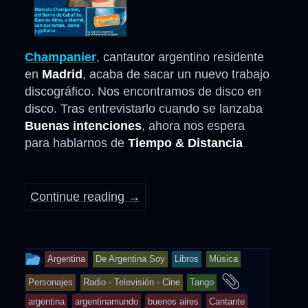
Champanier
, cantautor argentino residente
en
Madrid
, acaba de sacar un nuevo trabajo
discográfico. Nos encontramos de disco en
disco. Tras entrevistarlo cuando se lanzaba
Buenas intenciones
, ahora nos espera
para hablarnos de
Tiempo & Distancia
Continue reading
→
This
Argentina
De Argentina Soy
Libros
Música
entry
and
Personajes
Radio - Televisión - Cine
Tango
was
tagged
argentina
argentinamundo
buenos aires
Cantante