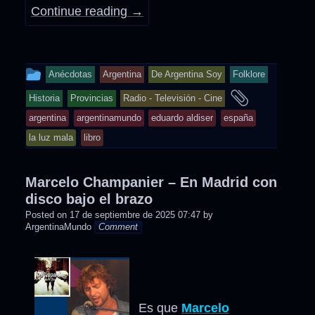
Continue reading
→
This
Anécdotas
Argentina
De Argentina Soy
Folklore
entry
and
Historia
Provincias
Radio - Televisión - Cine
was
tagged
argentina
argentinamundo
eduardo aldiser
españa
posted
la luz mala
libro
in
Marcelo Champanier – En Madrid con
disco bajo el brazo
Posted on
17 de septiembre de 2025 07:47
by
ArgentinaMundo
Comment
Es que
Marcelo