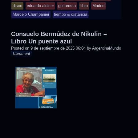
posted
disco
eduardo aldiser
guitarrista
libro
Madrid
in
Marcelo Champanier
tiempo & distancia
Consuelo Bermúdez de Nikolin –
Libro Un puente azul
Posted on
9 de septiembre de 2025 06:04
by
ArgentinaMundo
Comment