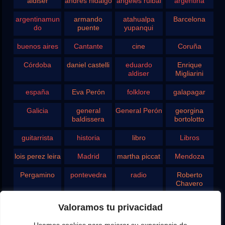
aldiser
andrés hidalgo
angeles ruibal
argentina
argentinamun
armando
atahualpa
Barcelona
do
puente
yupanqui
buenos aires
Cantante
cine
Coruña
Córdoba
daniel castelli
eduardo
Enrique
aldiser
Migliarini
españa
Eva Perón
folklore
galapagar
Galicia
general
General Perón
georgina
baldissera
bortolotto
guitarrista
historia
libro
Libros
lois perez leira
Madrid
martha piccat
Mendoza
Pergamino
pontevedra
radio
Roberto
Chavero
Rodolfo
rosario
san juan
santa fe
Valoramos tu privacidad
Ghezzi