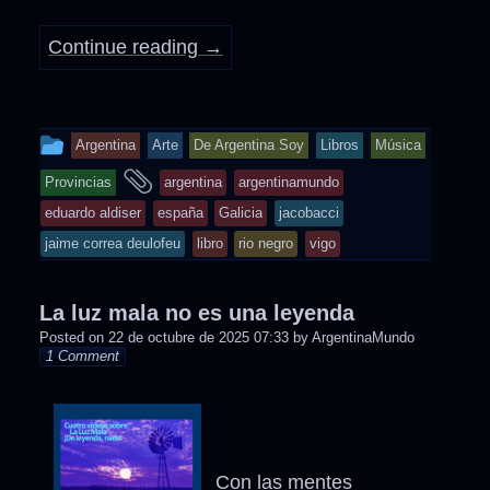
Continue reading
→
This
Argentina
Arte
De Argentina Soy
Libros
Música
entry
and
Provincias
argentina
argentinamundo
was
tagged
eduardo aldiser
españa
Galicia
jacobacci
posted
jaime correa deulofeu
libro
rio negro
vigo
in
La luz mala no es una leyenda
Posted on
22 de octubre de 2025 07:33
by
ArgentinaMundo
1 Comment
Con las mentes