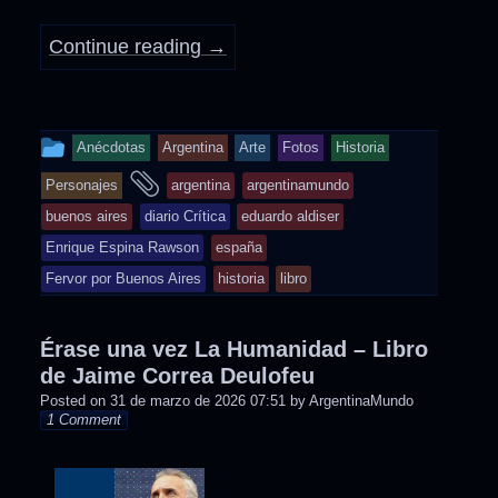
Continue reading
→
This
Anécdotas
Argentina
Arte
Fotos
Historia
entry
and
Personajes
argentina
argentinamundo
was
tagged
buenos aires
diario Crítica
eduardo aldiser
posted
Enrique Espina Rawson
españa
in
Fervor por Buenos Aires
historia
libro
Érase una vez La Humanidad – Libro
de Jaime Correa Deulofeu
Posted on
31 de marzo de 2026 07:51
by
ArgentinaMundo
1 Comment