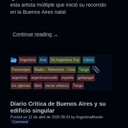
esta artista múltiple que inició su recorrido
en la Buenos Aires natal
Continue reading
→
This
Argentina
Arte
De Argentina Soy
Libros
entry
and
Personajes
Radio - Televisión - Cine
Tango
was
tagged
argentina
argentinamundo
españa
galapagar
posted
iris iglesias
libro
oscar velasco
Tango
in
Diario Crítica de Buenos Aires y su
edificio singular
Posted on
12 de abril de 2026 08:43
by
ArgentinaMundo
Comment