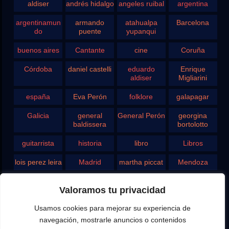
aldiser
andrés hidalgo
angeles ruibal
argentina
argentinamun
armando
atahualpa
Barcelona
do
puente
yupanqui
buenos aires
Cantante
cine
Coruña
Córdoba
daniel castelli
eduardo
Enrique
aldiser
Migliarini
españa
Eva Perón
folklore
galapagar
Galicia
general
General Perón
georgina
baldissera
bortolotto
guitarrista
historia
libro
Libros
lois perez leira
Madrid
martha piccat
Mendoza
Pergamino
pontevedra
radio
Roberto
Valoramos tu privacidad
Chavero
Usamos cookies para mejorar su experiencia de
Rodolfo
rosario
san juan
santa fe
Ghezzi
navegación, mostrarle anuncios o contenidos