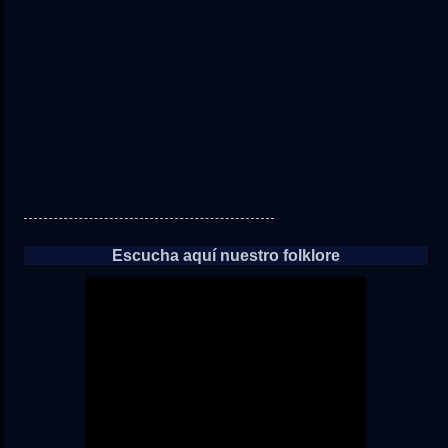
las
noticias
Escucha aquí nuestro folklore