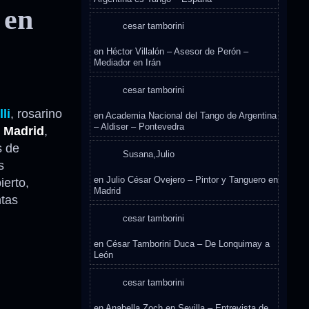
 en
cesar tamborini
en
Héctor Villalón – Asesor de Perón –
Mediador en Irán
cesar tamborini
li
, rosarino
en
Academia Nacional del Tango de Argentina
– Aldiser – Pontevedra
n
Madrid
,
s de
Susana,Julio
s
en
Julio César Ovejero – Pintor y Tanguero en
erto,
Madrid
ntas
cesar tamborini
en
César Tamborini Duca – De Lonquimay a
León
cesar tamborini
en
Anabella Zoch en Sevilla – Entrevista de