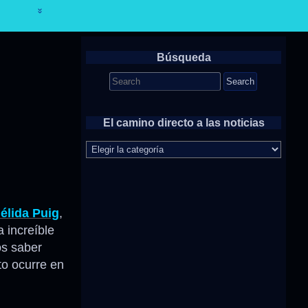
Búsqueda
Search
for:
El camino directo a las noticias
El
camino
directo
a
las
noticias
élida Puig
,
a increíble
s saber
to ocurre en