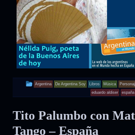
This
Argentina
De Argentina Soy
Libros
Música
Persona
entry
eduardo aldiser
españa
was
Tito Palumbo con Matí
posted
in
Tango – España