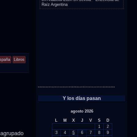
Raíz Argentina
spaña
Libros
Y los días pasan
agosto 2026
L
M
X
J
V
S
D
1
2
 agrupado
3
4
5
6
7
8
9