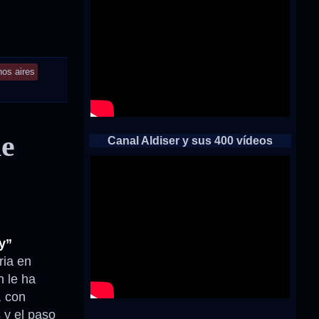
os aires
ne
Canal Aldiser y sus 400 vídeos
y”
ria en
n le ha
, con
s y el paso