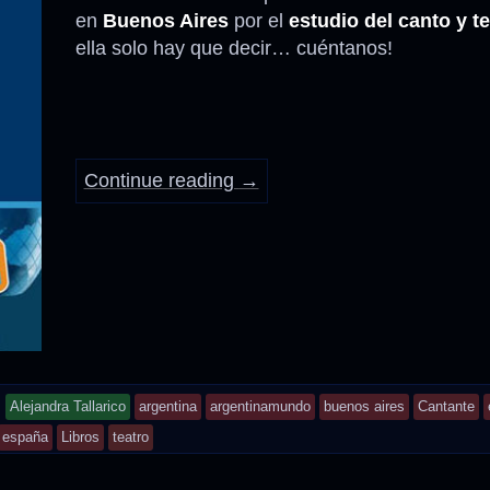
en
Buenos Aires
por el
estudio del canto y te
ella solo hay que decir… cuéntanos!
Continue reading
→
and
Alejandra Tallarico
argentina
argentinamundo
buenos aires
Cantante
tagged
españa
Libros
teatro