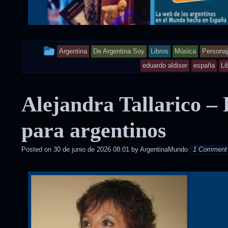
This
Argentina
De Argentina Soy
Libros
Música
Persona
entry
eduardo aldiser
españa
Li
was
Alejandra Tallarico – 
posted
in
para argentinos
Posted on
30 de junio de 2026 08:01
by
ArgentinaMundo
1 Comment