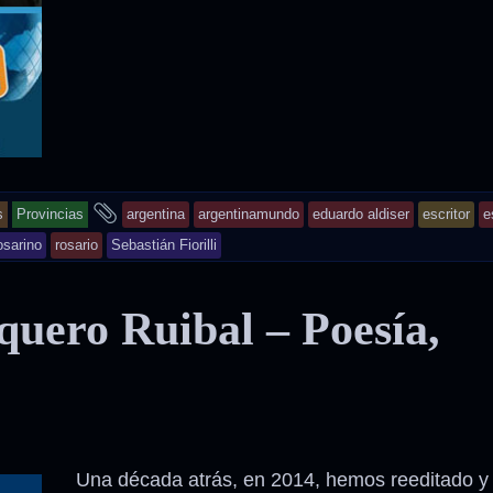
and
s
Provincias
argentina
argentinamundo
eduardo aldiser
escritor
e
tagged
osarino
rosario
Sebastián Fiorilli
quero Ruibal – Poesía,
Una década atrás, en 2014, hemos reeditado y