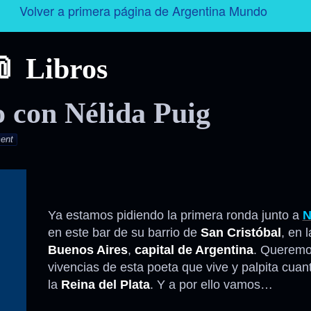
Volver a primera página de Argentina Mundo
Argentina
Libros
Folklore
o con Nélida Puig
Tango
ent
Historia
Personajes
Ya estamos pidiendo la primera ronda junto a
N
Deporte
en este bar de su barrio de
San Cristóbal
, en l
Buenos Aires
,
capital de Argentina
. Queremo
vivencias de esta poeta que vive y palpita cuan
Radio – Televisión – Cine
la
Reina del Plata
. Y a por ello vamos…
Turismo