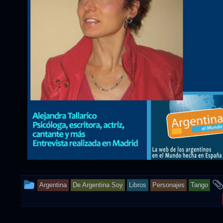
This
Argentina
De Argentina Soy
Libros
Personajes
Tango
entry
was