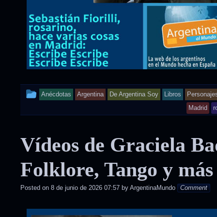
This
Anécdotas
Argentina
De Argentina Soy
Libros
Personaje
entry
Madrid
r
was
Vídeos de Graciela Ba
posted
in
Folklore, Tango y más
Posted on
8 de junio de 2026 07:57
by
ArgentinaMundo
Comment