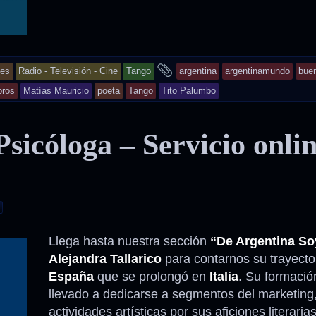
and
jes
Radio - Televisión - Cine
Tango
argentina
argentinamundo
buen
tagged
bros
Matías Mauricio
poeta
Tango
Tito Palumbo
Psicóloga – Servicio onli
Llega hasta nuestra sección
“De Argentina So
Alejandra Tallarico
para contarnos su trayecto
España
que se prolongó en
Italia
. Su formació
llevado a dedicarse a segmentos del marketing
actividades artísticas por sus aficiones literaria