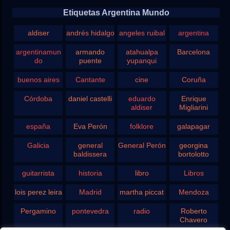
Etiquetas Argentina Mundo
aldiser
andrés hidalgo
angeles ruibal
argentina
argentinamun
armando
atahualpa
Barcelona
do
puente
yupanqui
buenos aires
Cantante
cine
Coruña
Córdoba
daniel castelli
eduardo
Enrique
aldiser
Migliarini
españa
Eva Perón
folklore
galapagar
Galicia
general
General Perón
georgina
baldissera
bortolotto
guitarrista
historia
libro
Libros
lois perez leira
Madrid
martha piccat
Mendoza
Pergamino
pontevedra
radio
Roberto
Chavero