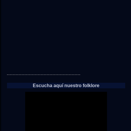
directo
a
las
noticias
Escucha aquí nuestro folklore