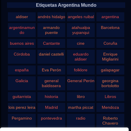
Etiquetas Argentina Mundo
aldiser
andrés hidalgo
angeles ruibal
argentina
argentinamun
armando
atahualpa
Barcelona
do
puente
yupanqui
buenos aires
Cantante
cine
Coruña
Córdoba
daniel castelli
eduardo
Enrique
aldiser
Migliarini
españa
Eva Perón
folklore
galapagar
Galicia
general
General Perón
georgina
baldissera
bortolotto
guitarrista
historia
libro
Libros
lois perez leira
Madrid
martha piccat
Mendoza
Pergamino
pontevedra
radio
Roberto
Chavero