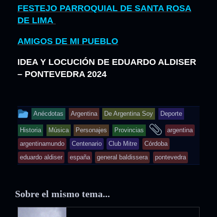
FESTEJO PARROQUIAL DE SANTA ROSA
DE LIMA
AMIGOS DE MI PUEBLO
IDEA Y LOCUCIÓN DE EDUARDO ALDISER
– PONTEVEDRA 2024
This
Anécdotas
Argentina
De Argentina Soy
Deporte
entry
and
Historia
Música
Personajes
Provincias
argentina
was
tagged
argentinamundo
Centenario
Club Mitre
Córdoba
posted
eduardo aldiser
españa
general baldissera
pontevedra
in
Sobre el mismo tema...