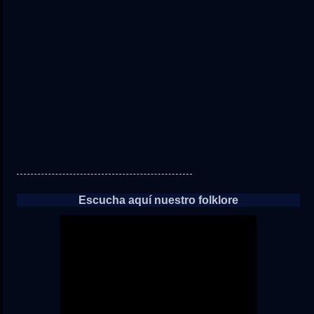
directo
a
las
noticias
Escucha aquí nuestro folklore