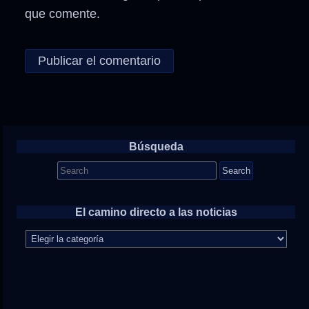
que comente.
Búsqueda
Search
for:
El camino directo a las noticias
El
camino
directo
a
las
noticias