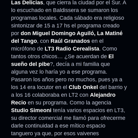
Las Delicias
, que cierra la ciudad por el Sur. A
lo escuchado en Baldissera se sumaron los
programas locales. Cada sábado era religioso
sintonizar de 15 a 17 hs el programa creado
por
don Miguel Domingo Aguiló, La Matiné
del Tango
, con
Raúl Granados
en el
micrófono de
LT3 Radio Cerealista
. Como
tantos otros chicos… ¿Se acuerdan de
El
sueño del pibe
?, decía a mi familia que
alguna vez lo haría yo a ese programa.
Pasaron los años pero no muchos, pues ya a
los 14 era locutor en el
Club Onkel
del barrio y
a los 16 colaboraba en LT2 con
Alejandro
Recio
en su programa. Como la agencia
Studio Simeoni
tenía varios espacios en LT3,
su director comercial me llamó para ofrecerme
darle continuidad a ese mítico espacio
tanguero ya que, por esos vaivenes