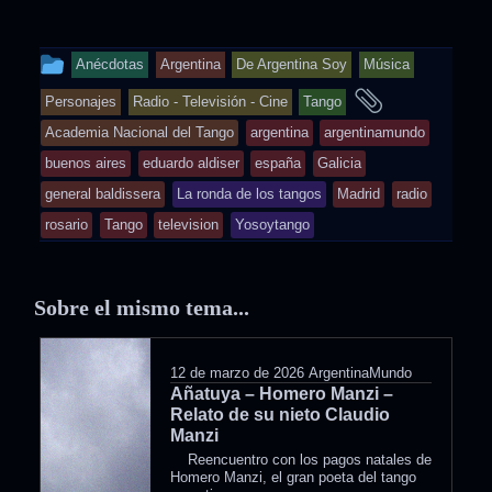
This
Anécdotas
Argentina
De Argentina Soy
Música
entry
and
Personajes
Radio - Televisión - Cine
Tango
was
tagged
Academia Nacional del Tango
argentina
argentinamundo
posted
buenos aires
eduardo aldiser
españa
Galicia
in
general baldissera
La ronda de los tangos
Madrid
radio
rosario
Tango
television
Yosoytango
Sobre el mismo tema...
12 de marzo de 2026
ArgentinaMundo
Añatuya – Homero Manzi –
Relato de su nieto Claudio
Manzi
Reencuentro con los pagos natales de
Homero Manzi, el gran poeta del tango