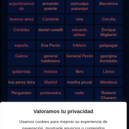
argentinamun
armando
atahualpa
Barcelona
do
puente
yupanqui
buenos aires
Cantante
cine
Coruña
Córdoba
daniel castelli
eduardo
Enrique
aldiser
Migliarini
españa
Eva Perón
folklore
galapagar
Galicia
general
General Perón
georgina
baldissera
bortolotto
guitarrista
historia
libro
Libros
lois perez leira
Madrid
martha piccat
Mendoza
Pergamino
pontevedra
radio
Roberto
Chavero
Rodolfo
rosario
san juan
santa fe
Valoramos tu privacidad
Ghezzi
Usamos cookies para mejorar su experiencia de
Tango
teatro
television
vigo
navegación, mostrarle anuncios o contenidos