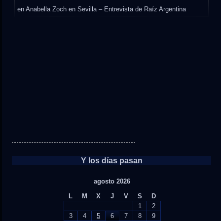
en
Anabella Zoch en Sevilla – Entrevista de Raíz Argentina
Y los días pasan
agosto 2026
L
M
X
J
V
S
D
1
2
3
4
5
6
7
8
9