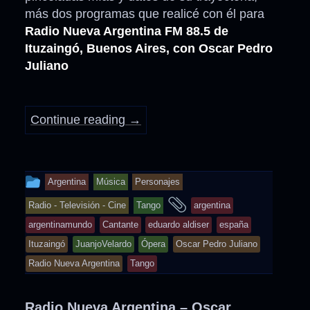
más dos programas que realicé con él para
Radio Nueva Argentina FM 88.5 de
Ituzaingó, Buenos Aires, con Oscar Pedro
Juliano
Continue reading
→
This
Argentina
Música
Personajes
entry
and
Radio - Televisión - Cine
Tango
argentina
was
tagged
argentinamundo
Cantante
eduardo aldiser
españa
posted
Ituzaingó
JuanjoVelardo
Ópera
Oscar Pedro Juliano
in
Radio Nueva Argentina
Tango
Radio Nueva Argentina – Oscar