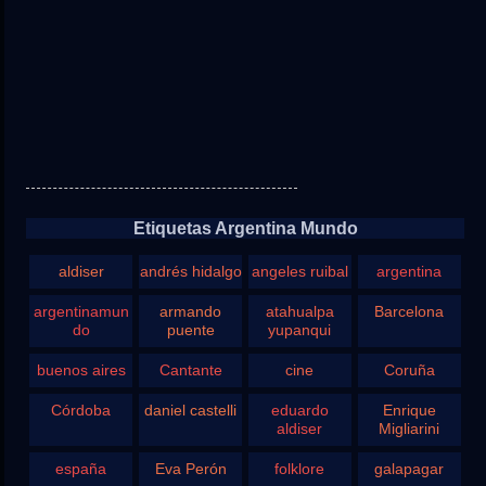
Etiquetas Argentina Mundo
aldiser
andrés hidalgo
angeles ruibal
argentina
argentinamun
armando
atahualpa
Barcelona
do
puente
yupanqui
buenos aires
Cantante
cine
Coruña
Córdoba
daniel castelli
eduardo
Enrique
aldiser
Migliarini
españa
Eva Perón
folklore
galapagar