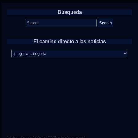
Búsqueda
Search
for:
El camino directo a las noticias
El
camino
directo
a
las
noticias