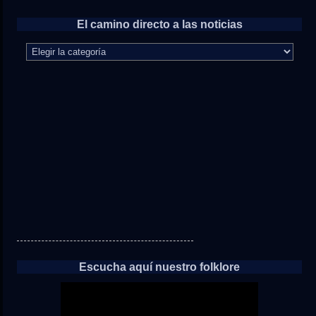
El camino directo a las noticias
El
camino
directo
a
las
noticias
Escucha aquí nuestro folklore