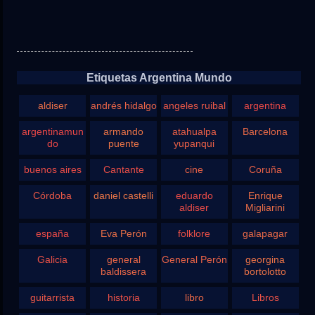
Etiquetas Argentina Mundo
aldiser
andrés hidalgo
angeles ruibal
argentina
argentinamun
armando
atahualpa
Barcelona
do
puente
yupanqui
buenos aires
Cantante
cine
Coruña
Córdoba
daniel castelli
eduardo
Enrique
aldiser
Migliarini
españa
Eva Perón
folklore
galapagar
Galicia
general
General Perón
georgina
baldissera
bortolotto
guitarrista
historia
libro
Libros