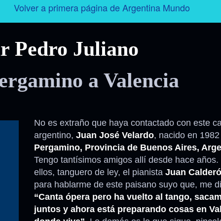
Volver a primera página de Argentina Mundo
Argentina
r Pedro Juliano
Folklore
ergamino a Valencia
Tango
Historia
No es extraño que haya contactado con este ca
argentino,
Juan José Velardo
, nacido en 1982
Personajes
Pergamino, Provincia de Buenos Aires, Arge
Tengo tantísimos amigos allí desde hace años.
Deporte
ellos, tanguero de ley, el pianista
Juan Calder
para hablarme de este paisano suyo que, me d
Radio – Televisión – Cine
“Canta ópera pero ha vuelto al tango, saca
juntos y ahora está preparando cosas en Val
Turismo