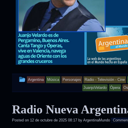
This
Argentina
Música
Personajes
Radio - Televisión - Cine
entry
JuanjoVelardo
Ópera
Os
was
Radio Nueva Argentin
posted
in
Posted on
12 de octubre de 2025 08:17
by
ArgentinaMundo
Commen