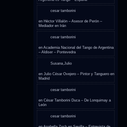
cesar tamborini
en
Héctor Villalón – Asesor de Perón –
Mediador en Irán
cesar tamborini
en
Academia Nacional del Tango de Argentina
– Aldiser – Pontevedra
Susana,Julio
en
Julio César Ovejero – Pintor y Tanguero en
Madrid
cesar tamborini
en
César Tamborini Duca – De Lonquimay a
León
cesar tamborini
en
Anabella Zoch en Sevilla – Entrevista de