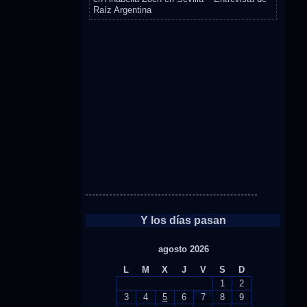
Raíz Argentina
Y los días pasan
agosto 2026
L
M
X
J
V
S
D
1
2
3
4
5
6
7
8
9