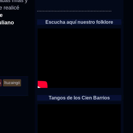
adas mías y
 realicé
e
Escucha aquí nuestro folklore
uliano
a
Ituzaingó
Tangos de los Cien Barrios