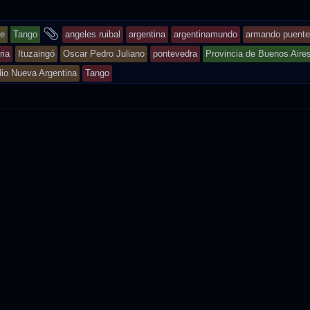
and
ne
Tango
angeles ruibal
argentina
argentinamundo
armando puente
tagged
ria
Ituzaingó
Oscar Pedro Juliano
pontevedra
Provincia de Buenos Aire
io Nueva Argentina
Tango