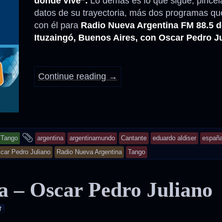
donde vive”.
Lo demás es lo que sigue, pincel
datos de su trayectoria, más dos programas que
Anécdotas
con él para
Radio Nueva Argentina FM 88.5 d
Ituzaingó, Buenos Aires, con Oscar Pedro J
Comidas – Bebidas
Continue reading
→
and
Tango
argentina
argentinamundo
Cantante
eduardo aldiser
españ
tagged
car Pedro Juliano
Radio Nueva Argentina
Tango
a – Oscar Pedro Juliano
t