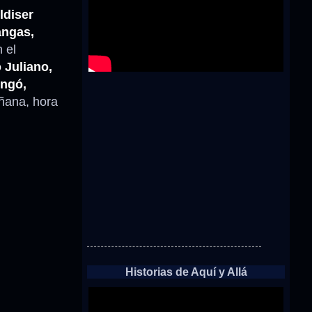
ldiser
angas,
n el
 Juliano,
ingó,
añana, hora
Historias de Aquí y Allá