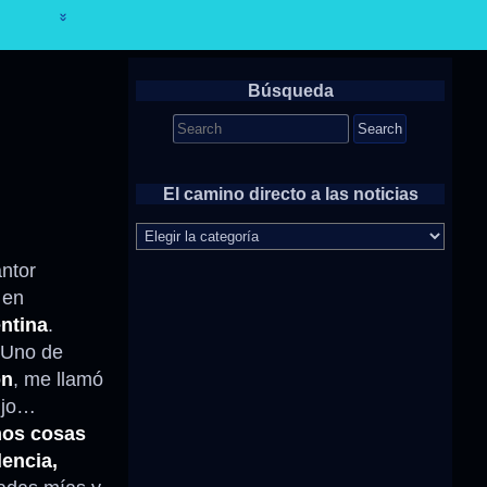
Búsqueda
Search
for:
El camino directo a las noticias
El
camino
directo
ntor
a
 en
las
ntina
.
noticias
 Uno de
ón
, me llamó
ijo…
mos cosas
encia,