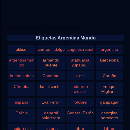
Etiquetas Argentina Mundo
aldiser
andrés hidalgo
angeles ruibal
argentina
argentinamun
armando
atahualpa
Barcelona
do
puente
yupanqui
buenos aires
Cantante
cine
Coruña
Córdoba
daniel castelli
eduardo
Enrique
aldiser
Migliarini
españa
Eva Perón
folklore
galapagar
Galicia
general
General Perón
georgina
baldissera
bortolotto
guitarrista
historia
libro
Libros