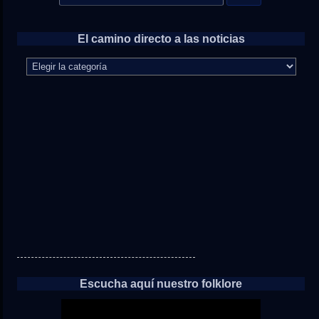
for:
El camino directo a las noticias
El
camino
directo
a
las
noticias
Escucha aquí nuestro folklore