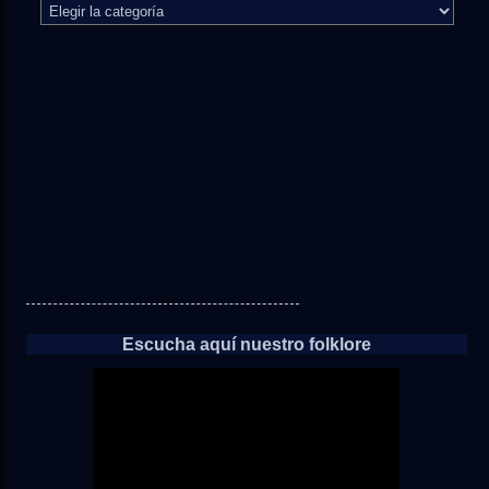
El
camino
directo
a
las
noticias
Escucha aquí nuestro folklore