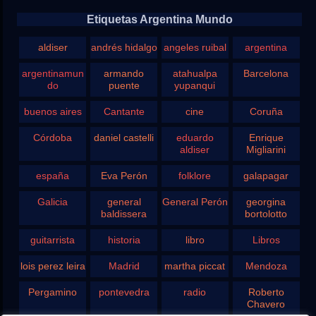
Etiquetas Argentina Mundo
aldiser
andrés hidalgo
angeles ruibal
argentina
argentinamun
armando
atahualpa
Barcelona
do
puente
yupanqui
buenos aires
Cantante
cine
Coruña
Córdoba
daniel castelli
eduardo
Enrique
aldiser
Migliarini
españa
Eva Perón
folklore
galapagar
Galicia
general
General Perón
georgina
baldissera
bortolotto
guitarrista
historia
libro
Libros
lois perez leira
Madrid
martha piccat
Mendoza
Pergamino
pontevedra
radio
Roberto
Chavero