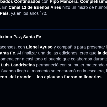
bados Continuados
con
Pipo Mancera
,
Completísim
. En
Canal 13 de Buenos Aires
hizo un micro de humo
País
, ya en los años `70.
Máximo Paz, Santa Fe
pacenses, con
Lionel Ayuso
y compañía para presentar
Santa Fe
. Al finalizar una de las ediciones, creo que
la d
omenajear a casi todo el pueblo que colaboraba durante
.
Luis Landriscina
permaneció con su mujer mateando e
o. Cuando llegó el momento se encaramó en la escalera,
eno, del grande… los aplausos fueron millonarios
.