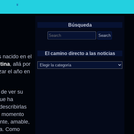
Búsqueda
Search
for:
El camino directo a las noticias
s nacido en el
El
tina
, allá por
camino
izar el año en
directo
a
las
noticias
 de ver su
que ha
describirlas
da momento
nte, amable,
ra. Como