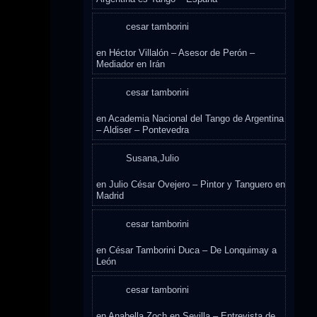
cesar tamborini
en
Héctor Villalón – Asesor de Perón –
Mediador en Irán
cesar tamborini
en
Academia Nacional del Tango de Argentina
– Aldiser – Pontevedra
Susana,Julio
en
Julio César Ovejero – Pintor y Tanguero en
Madrid
cesar tamborini
en
César Tamborini Duca – De Lonquimay a
León
cesar tamborini
en
Anabella Zoch en Sevilla – Entrevista de