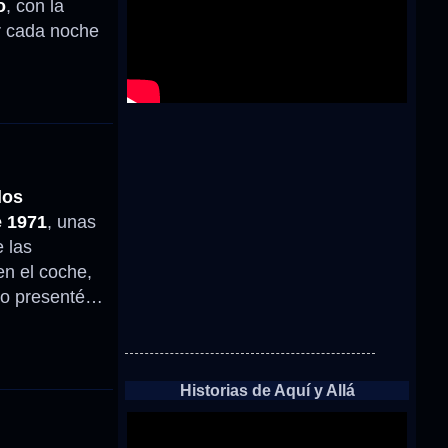
o
, con la
r cada noche
los
e 1971
, unas
 las
n el coche,
 lo presenté…
Historias de Aquí y Allá