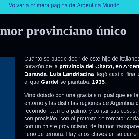
Volver a primera página de Argentina Mundo
Argentina
umor provinciano único
Folklore
Tango
Cuánto se puede decir de este hijo de italiano
corazón de la
provincia del Chaco, en Argen
Historia
Baranda
.
Luis Landriscina
llegó casi al final
el que
Gardel
se piantaba,
1935
.
Personajes
Vino dotado con una gracia sin igual que es la
entorno y las distintas regiones de Argentina 
Deporte
recorrido, palmo a palmo, y contar sus cosas, 
con precisión, con el pretexto de rematar ca
Radio – Televisión – Cine
con un chiste provinciano, de humor transpare
lleno de ternura. Hay años claves en su carre
Turismo