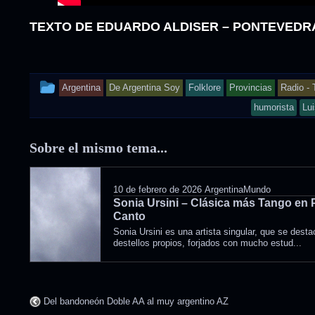
TEXTO DE EDUARDO ALDISER – PONTEVEDRA
This
Argentina
De Argentina Soy
Folklore
Provincias
Radio - 
entry
humorista
Lui
was
Sobre el mismo tema...
posted
in
10 de febrero de 2026
ArgentinaMundo
Sonia Ursini – Clásica más Tango en 
Canto
Sonia Ursini es una artista singular, que se dest
destellos propios, forjados con mucho estud...
Del bandoneón Doble AA al muy argentino AZ