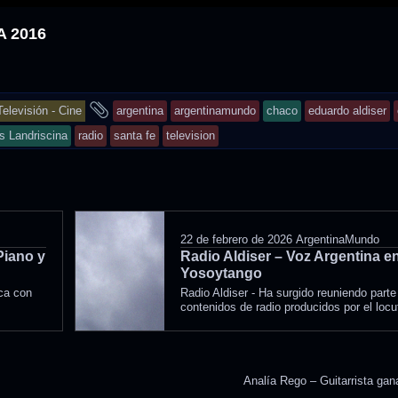
 2016
and
Televisión - Cine
argentina
argentinamundo
chaco
eduardo aldiser
tagged
s Landriscina
radio
santa fe
television
22 de febrero de 2026
ArgentinaMundo
Piano y
Radio Aldiser – Voz Argentina e
Yosoytango
aca con
Radio Aldiser - Ha surgido reuniendo parte
contenidos de radio producidos por el locut
Analía Rego – Guitarrista ga