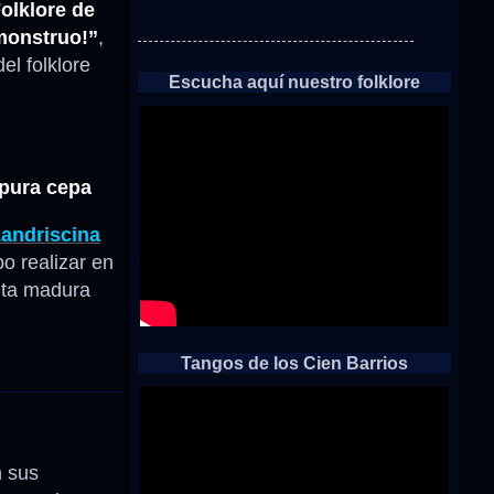
Folklore de
monstruo!”
,
el folklore
Escucha aquí nuestro folklore
e pura cepa
Landriscina
po realizar en
uta madura
Tangos de los Cien Barrios
n sus