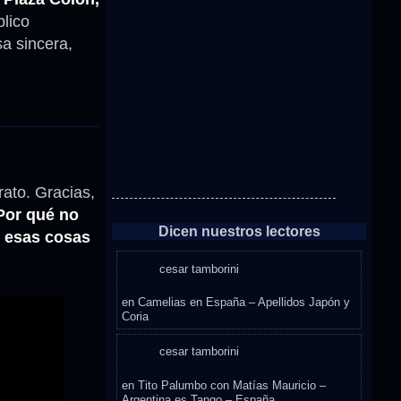
blico
a sincera,
rato. Gracias,
Por qué no
Dicen nuestros lectores
, esas cosas
cesar tamborini
en
Camelias en España – Apellidos Japón y
Coria
cesar tamborini
en
Tito Palumbo con Matías Mauricio –
Argentina es Tango – España