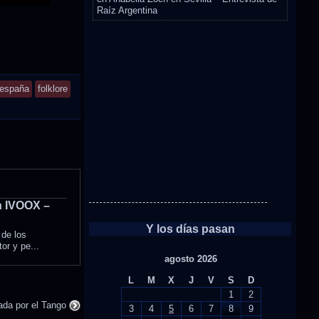
Raíz Argentina
españa
folklore
n IVOOX –
Y los días pasan
 de los
or y pe...
agosto 2026
L
M
X
J
V
S
D
1
2
nada por el Tango
3
4
5
6
7
8
9