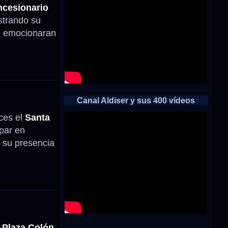
ncesionario
strando su
se emocionaran
Canal Aldiser y sus 400 vídeos
ces el
Santa
ipar en
o su presencia
a
Plaza Colón,