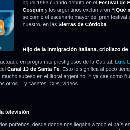
aquel 1963 cuando debuta en el
Festival de 
Cosquín
y los argentinos exclamaron
“¡Qué 
Anécdotas
se comió el escenario mayor del gran festival d
nuestro, en las
Sierras de Córdoba
Comidas – Bebidas
Hijo de la inmigración italiana, criollazo d
actuado en programas prestigiosos de la Capital,
Luis 
 del
Canal 13 de Santa Fe
. Esto le significa al poco tiem
 mucho suceso en el litoral argentino. Y ya cae como fr
os otros… y casetes, CDs, vídeos.
 televisión
rrios porteños, desde donde nos llegaba a todo el país e