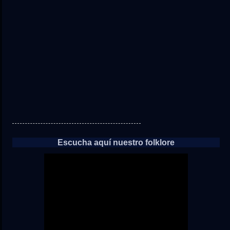
directo
a
las
noticias
Escucha aquí nuestro folklore