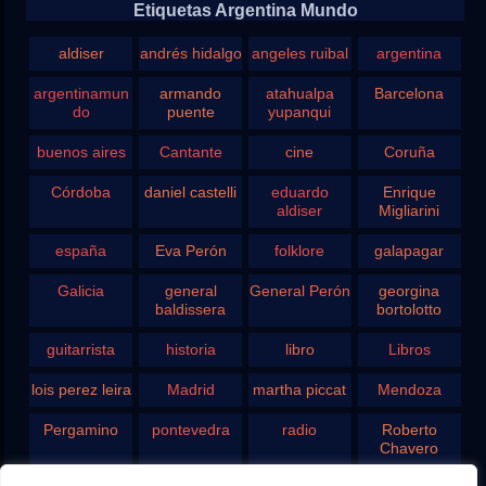
Etiquetas Argentina Mundo
aldiser
andrés hidalgo
angeles ruibal
argentina
argentinamun
armando
atahualpa
Barcelona
do
puente
yupanqui
buenos aires
Cantante
cine
Coruña
Córdoba
daniel castelli
eduardo
Enrique
aldiser
Migliarini
españa
Eva Perón
folklore
galapagar
Galicia
general
General Perón
georgina
baldissera
bortolotto
guitarrista
historia
libro
Libros
lois perez leira
Madrid
martha piccat
Mendoza
Pergamino
pontevedra
radio
Roberto
Chavero