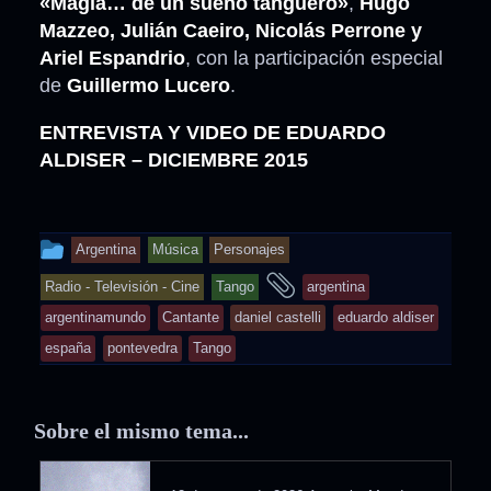
«Magia… de un sueño tanguero»
,
Hugo
Mazzeo, Julián Caeiro, Nicolás Perrone y
Ariel Espandrio
, con la participación especial
de
Guillermo Lucero
.
ENTREVISTA Y VIDEO DE EDUARDO
ALDISER – DICIEMBRE 2015
This
Argentina
Música
Personajes
entry
and
Radio - Televisión - Cine
Tango
argentina
was
tagged
argentinamundo
Cantante
daniel castelli
eduardo aldiser
posted
españa
pontevedra
Tango
in
Sobre el mismo tema...