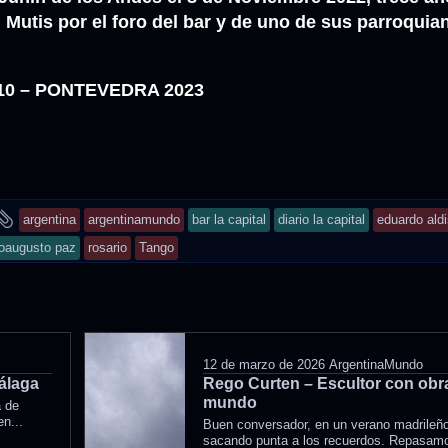
 Mutis por el foro del bar y de uno de sus parroquia
10 – PONTEVEDRA 2023
and
argentina
argentinamundo
bar la capital
diario la capital
eduardo aldi
tagged
ioaugusto paz
rosario
Tango
12 de marzo de 2026
ArgentinaMundo
Málaga
Rego Curten – Escultor con obra
mundo
a de
n...
Buen conversador, en un verano madrileñ
sacando punta a los recuerdos. Repasamos