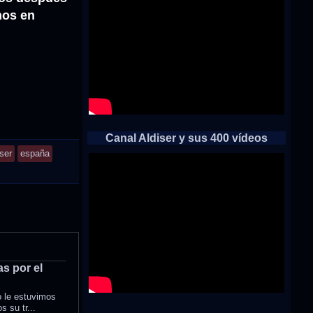
nos en
Canal Aldiser y sus 400 vídeos
ser
españa
s por el
o le estuvimos
 su tr...