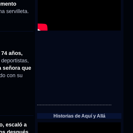
lemento
 servilleta.
 74 años,
, deportistas,
a señora que
ido con su
Historias de Aquí y Allá
o, escaló a
años después