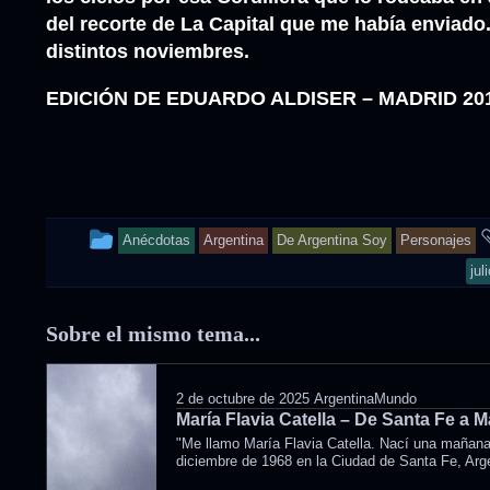
del recorte de La Capital que me había enviado.
distintos noviembres.
EDICIÓN DE EDUARDO ALDISER – MADRID 20
This
Anécdotas
Argentina
De Argentina Soy
Personajes
entry
jul
was
Sobre el mismo tema...
posted
in
2 de octubre de 2025
ArgentinaMundo
María Flavia Catella – De Santa Fe a 
"Me llamo María Flavia Catella. Nací una mañan
diciembre de 1968 en la Ciudad de Santa Fe, Arge