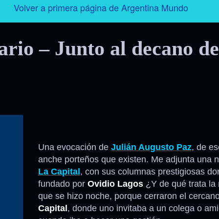
Volver a primera página de Argentina Mundo
Argentina
rio – Junto al decano de
Folklore
Tango
Historia
Personajes
Una evocación de
Julián Augusto Paz
, de es
anche porteños que existen. Me adjunta una n
Deporte
La Capital
, con sus columnas prestigiosas do
fundado por
Ovidio Lagos
¿Y de qué trata la 
Radio – Televisión – Cine
que se hizo noche, porque cerraron el cercan
Capital
, donde uno invitaba a un colega o amig
Turismo