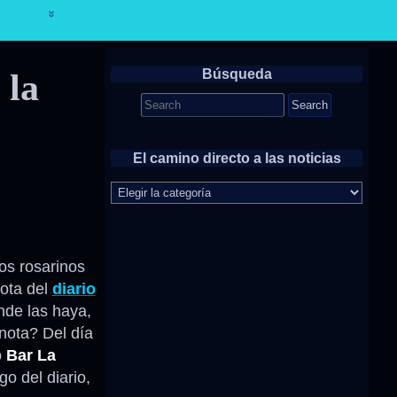
Búsqueda
 la
Search
for:
El camino directo a las noticias
El
camino
directo
a
las
os rosarinos
noticias
ota del
diario
nde las haya,
nota? Del día
o
Bar La
o del diario,