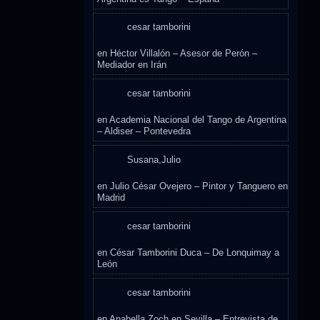
cesar tamborini
en
Héctor Villalón – Asesor de Perón –
Mediador en Irán
cesar tamborini
en
Academia Nacional del Tango de Argentina
– Aldiser – Pontevedra
Susana,Julio
en
Julio César Ovejero – Pintor y Tanguero en
Madrid
cesar tamborini
en
César Tamborini Duca – De Lonquimay a
León
cesar tamborini
en
Anabella Zoch en Sevilla – Entrevista de