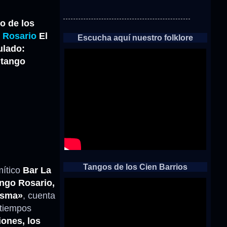
no de los
 Rosario
El
Escucha aquí nuestro folklore
ulado:
 tango
Tangos de los Cien Barrios
mítico
Bar La
ngo Rosario,
isma»
, cuenta
 tiempos
iones, los