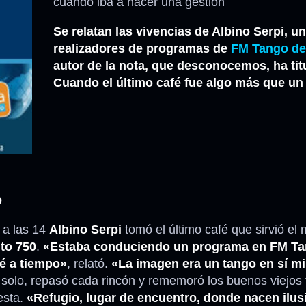
cuando iba a hacer una gestión
Se relatan las vivencias de Albino Serpi, u
Anécdotas
realizadores de programas de
FM Tango de
autor de la nota, que desconocemos, ha tit
Comidas – Bebidas
Cuando el último café fue algo más que un
o
 a las 14
Albino Serpi
tomó el último café que sirvió el 
to 750
.
«Estaba conduciendo un programa en FM Ta
ué a tiempo»
, relató.
«La imagen era un tango en sí m
olo, repasó cada rincón y rememoró los buenos viejos
esta.
«Refugio, lugar de encuentro, donde nacen ilus