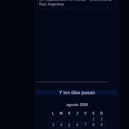
Raíz Argentina
Y los días pasan
agosto 2026
L
M
X
J
V
S
D
1
2
3
4
5
6
7
8
9