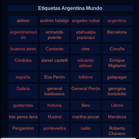
Etiquetas Argentina Mundo
aldiser
andrés hidalgo
angeles ruibal
argentina
argentinamun
armando
atahualpa
Barcelona
do
puente
yupanqui
buenos aires
Cantante
cine
Coruña
Córdoba
daniel castelli
eduardo
Enrique
aldiser
Migliarini
españa
Eva Perón
folklore
galapagar
Galicia
general
General Perón
georgina
baldissera
bortolotto
guitarrista
historia
libro
Libros
lois perez leira
Madrid
martha piccat
Mendoza
Pergamino
pontevedra
radio
Roberto
Chavero