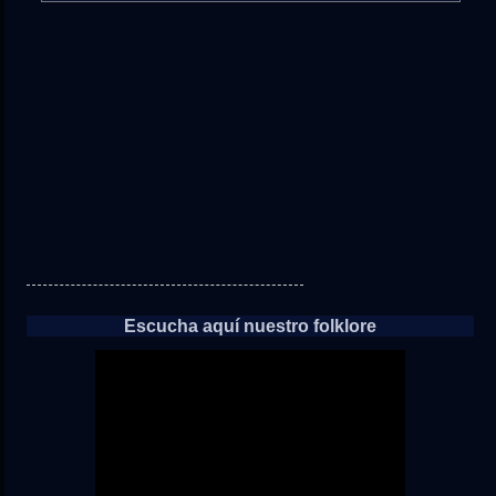
directo
a
las
noticias
Escucha aquí nuestro folklore