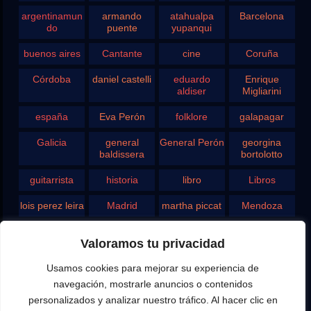
argentinamun
armando
atahualpa
Barcelona
do
puente
yupanqui
buenos aires
Cantante
cine
Coruña
Córdoba
daniel castelli
eduardo
Enrique
aldiser
Migliarini
españa
Eva Perón
folklore
galapagar
Galicia
general
General Perón
georgina
baldissera
bortolotto
guitarrista
historia
libro
Libros
lois perez leira
Madrid
martha piccat
Mendoza
Pergamino
pontevedra
radio
Roberto
Valoramos tu privacidad
Chavero
Usamos cookies para mejorar su experiencia de
Rodolfo
rosario
san juan
santa fe
Ghezzi
navegación, mostrarle anuncios o contenidos
personalizados y analizar nuestro tráfico. Al hacer clic en
Tango
teatro
television
vigo