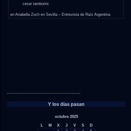
cesar tamborini
en
Anabella Zoch en Sevilla – Entrevista de Raíz Argentina
Y los días pasan
octubre 2025
L
M
X
J
V
S
D