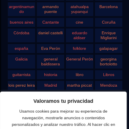
argentinamun
armando
atahualpa
Barcelona
do
puente
yupanqui
buenos aires
Cantante
cine
Coruña
Córdoba
daniel castelli
eduardo
Enrique
aldiser
Migliarini
españa
Eva Perón
folklore
galapagar
Galicia
general
General Perón
georgina
baldissera
bortolotto
guitarrista
historia
libro
Libros
lois perez leira
Madrid
martha piccat
Mendoza
Pergamino
pontevedra
radio
Roberto
Valoramos tu privacidad
Chavero
Usamos cookies para mejorar su experiencia de
Rodolfo
rosario
san juan
santa fe
Ghezzi
navegación, mostrarle anuncios o contenidos
personalizados y analizar nuestro tráfico. Al hacer clic en
Tango
teatro
television
vigo