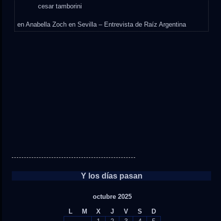
cesar tamborini
en
Anabella Zoch en Sevilla – Entrevista de Raíz Argentina
Y los días pasan
octubre 2025
L
M
X
J
V
S
D