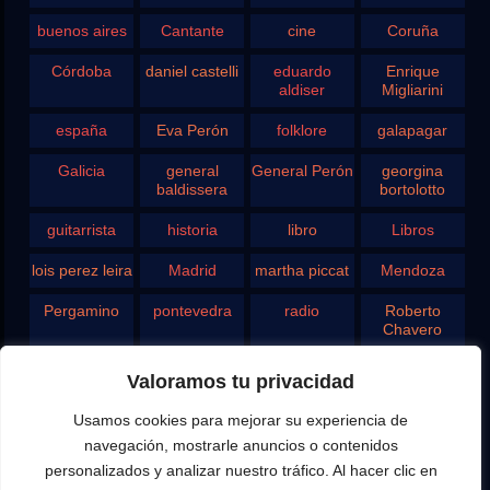
buenos aires
Cantante
cine
Coruña
Córdoba
daniel castelli
eduardo
Enrique
aldiser
Migliarini
españa
Eva Perón
folklore
galapagar
Galicia
general
General Perón
georgina
baldissera
bortolotto
guitarrista
historia
libro
Libros
lois perez leira
Madrid
martha piccat
Mendoza
Pergamino
pontevedra
radio
Roberto
Chavero
Rodolfo
rosario
san juan
santa fe
Valoramos tu privacidad
Ghezzi
Usamos cookies para mejorar su experiencia de
Tango
teatro
television
vigo
navegación, mostrarle anuncios o contenidos
yupanqui
personalizados y analizar nuestro tráfico. Al hacer clic en