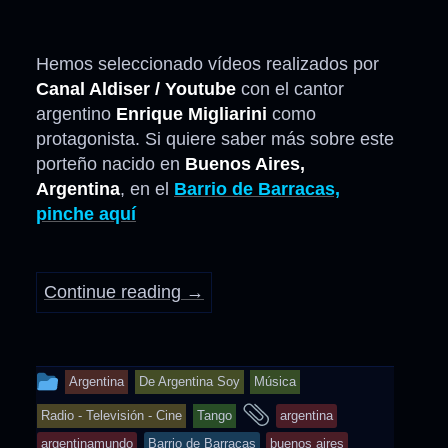
Hemos seleccionado vídeos realizados por
Canal Aldiser / Youtube
con el cantor
argentino
Enrique Migliarini
como
protagonista. Si quiere saber más sobre este
porteño nacido en
Buenos Aires,
Argentina
, en el
Barrio de Barracas,
pinche aquí
Continue reading
→
This
Argentina
De Argentina Soy
Música
entry
and
Radio - Televisión - Cine
Tango
argentina
was
tagged
argentinamundo
Barrio de Barracas
buenos aires