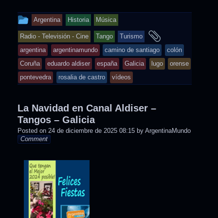
This
Argentina
Historia
Música
entry
and
Radio - Televisión - Cine
Tango
Turismo
was
tagged
argentina
argentinamundo
camino de santiago
colón
posted
Coruña
eduardo aldiser
españa
Galicia
lugo
orense
in
pontevedra
rosalia de castro
vídeos
La Navidad en Canal Aldiser –
Tangos – Galicia
Posted on
24 de diciembre de 2025 08:15
by
ArgentinaMundo
Comment