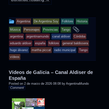
This
Argentina
De Argentina Soy
Folklore
Historia
entry
and
Música
Personajes
Provincias
Tango
was
tagged
argentina
argentinamundo
canal aldiser
Córdoba
posted
eduardo aldiser
españa
folklore
general baldissera
in
hugo álvarez
martha piccat
radio municipal
Tango
vídeos
Vídeos de Galicia – Canal Aldiser de
España
Posted on
2 de marzo de 2026 08:08
by
ArgentinaMundo
Comment