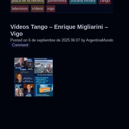
plaza de la herreria
pontevedra
Susana Rinaldi
Tango
television
vídeos
vigo
Vídeos Tango – Enrique Migliarini –
Vigo
Posted on
6 de septiembre de 2025 06:07
by
ArgentinaMundo
Comment