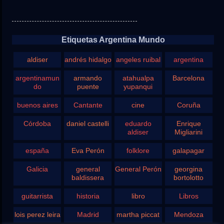
Etiquetas Argentina Mundo
aldiser
andrés hidalgo
angeles ruibal
argentina
argentinamun
armando
atahualpa
Barcelona
do
puente
yupanqui
buenos aires
Cantante
cine
Coruña
Córdoba
daniel castelli
eduardo
Enrique
aldiser
Migliarini
españa
Eva Perón
folklore
galapagar
Galicia
general
General Perón
georgina
baldissera
bortolotto
guitarrista
historia
libro
Libros
lois perez leira
Madrid
martha piccat
Mendoza