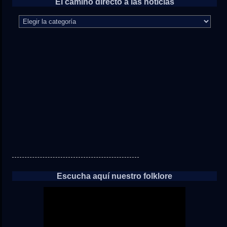
El camino directo a las noticias
El
camino
directo
a
las
noticias
Escucha aquí nuestro folklore