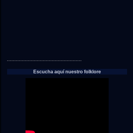
las
noticias
Escucha aquí nuestro folklore