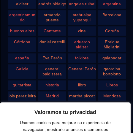
aldiser
andrés hidalgo
angeles ruibal
argentina
argentinamun
armando
atahualpa
Barcelona
do
puente
yupanqui
buenos aires
Cantante
cine
Coruña
Córdoba
daniel castelli
eduardo
Enrique
aldiser
Migliarini
españa
Eva Perón
folklore
galapagar
Galicia
general
General Perón
georgina
baldissera
bortolotto
guitarrista
historia
libro
Libros
lois perez leira
Madrid
martha piccat
Mendoza
Pergamino
pontevedra
radio
Roberto
Valoramos tu privacidad
Chavero
Usamos cookies para mejorar su experiencia de
Rodolfo
rosario
san juan
santa fe
Ghezzi
navegación, mostrarle anuncios o contenidos