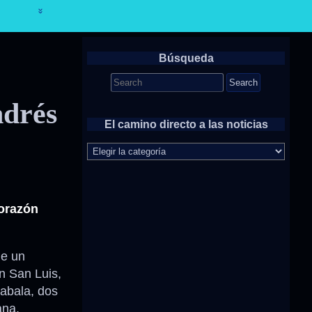
Búsqueda
Search
for:
ndrés
El camino directo a las noticias
El
camino
directo
a
las
Corazón
noticias
ne un
n San Luis,
abala, dos
ana,