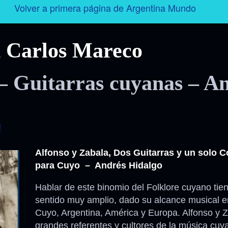
Volver a primera página de Argentina Mundo
Argentina
 Carlos Mareco
Folklore
– Guitarras cuyanas – A
Tango
Historia
Personajes
Alfonso y Zabala, Dos Guitarras y un solo 
para Cuyo – Andrés Hidalgo
Deporte
Hablar de este binomio del Folklore cuyano tie
Radio – Televisión – Cine
sentido muy amplio, dado su alcance musical e
Cuyo, Argentina, América y Europa. Alfonso y Z
Turismo
grandes referentes y cultores de la música cuy