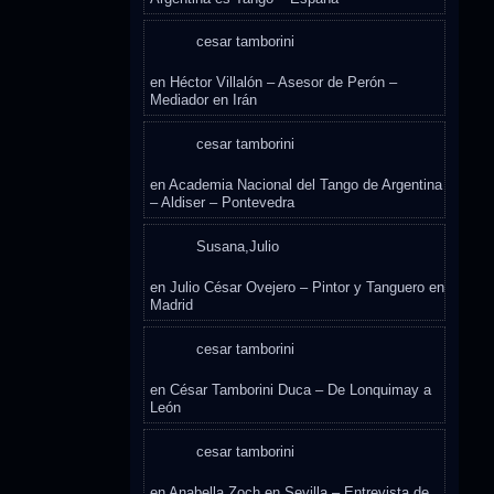
cesar tamborini
en
Héctor Villalón – Asesor de Perón –
Mediador en Irán
cesar tamborini
en
Academia Nacional del Tango de Argentina
– Aldiser – Pontevedra
Susana,Julio
en
Julio César Ovejero – Pintor y Tanguero en
Madrid
cesar tamborini
en
César Tamborini Duca – De Lonquimay a
León
cesar tamborini
en
Anabella Zoch en Sevilla – Entrevista de