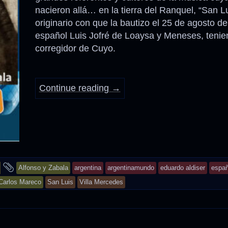
nacieron allá… en la tierra del Ranquel, “San L
originario con que la bautizo el 25 de agosto de
Anécdotas
español Luis Jofré de Loaysa y Meneses, tenie
corregidor de Cuyo.
Comidas – Bebidas
Continue reading
→
and
Alfonso y Zabala
argentina
argentinamundo
eduardo aldiser
espa
tagged
Carlos Mareco
San Luis
Villa Mercedes