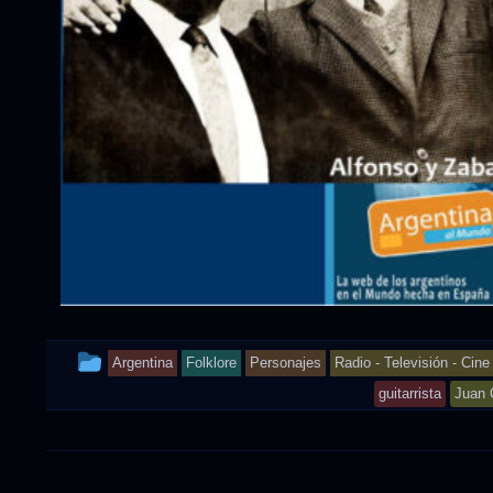
This
Argentina
Folklore
Personajes
Radio - Televisión - Cine
entry
guitarrista
Juan 
was
posted