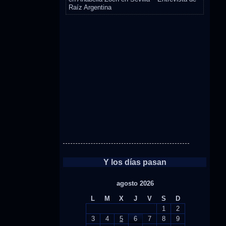
Raíz Argentina
Y los días pasan
agosto 2026
L
M
X
J
V
S
D
1
2
3
4
5
6
7
8
9