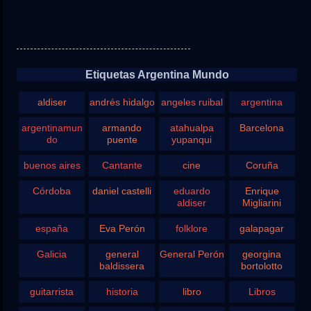
Etiquetas Argentina Mundo
aldiser
andrés hidalgo
angeles ruibal
argentina
argentinamun
armando
atahualpa
Barcelona
do
puente
yupanqui
buenos aires
Cantante
cine
Coruña
Córdoba
daniel castelli
eduardo
Enrique
aldiser
Migliarini
españa
Eva Perón
folklore
galapagar
Galicia
general
General Perón
georgina
baldissera
bortolotto
guitarrista
historia
libro
Libros