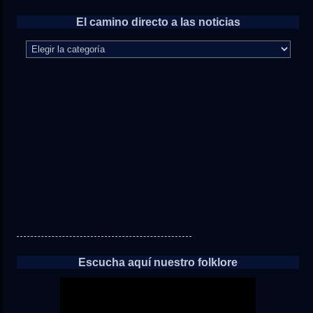
El camino directo a las noticias
El
camino
directo
a
las
noticias
Escucha aquí nuestro folklore