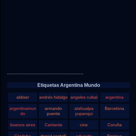
Etiquetas Argentina Mundo
aldiser
andrés hidalgo
angeles ruibal
argentina
argentinamun
armando
atahualpa
Barcelona
do
puente
yupanqui
buenos aires
Cantante
cine
Coruña
Córdoba
daniel castelli
eduardo
Enrique