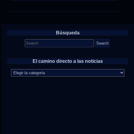
Búsqueda
Search
for:
El camino directo a las noticias
El
camino
directo
a
las
noticias