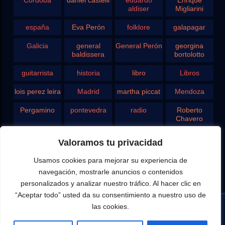
aldiser
Migliarini
españa
Eva Perón
folklore
galapagar
Galicia
general
General Perón
georgina
baldissera
bortolotto
guitarrista
historia
libro
Libros
lois perez leira
Madrid
martha piccat
Mendoza
Pergamino
pontevedra
radio
Roberto
Chavero
Rodolfo
rosario
san juan
santa fe
Valoramos tu privacidad
Ghezzi
Usamos cookies para mejorar su experiencia de
Tango
teatro
television
vigo
navegación, mostrarle anuncios o contenidos
yupanqui
personalizados y analizar nuestro tráfico. Al hacer clic en
“Aceptar todo” usted da su consentimiento a nuestro uso de
las cookies.