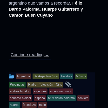
argentino que vamos a recordar.
Félix
Dardo Palorma, Huarpe Guitarrero y
Cantor, Buen Cuyano
Continue reading
→
This
Argentina
De Argentina Soy
Folklore
Música
entry
and
Provincias
Radio - Televisión - Cine
was
tagged
andrés hidalgo
argentina
argentinamundo
posted
eduardo aldiser
españa
felix dardo palorma
folklore
in
huarpe
Mendoza
radio