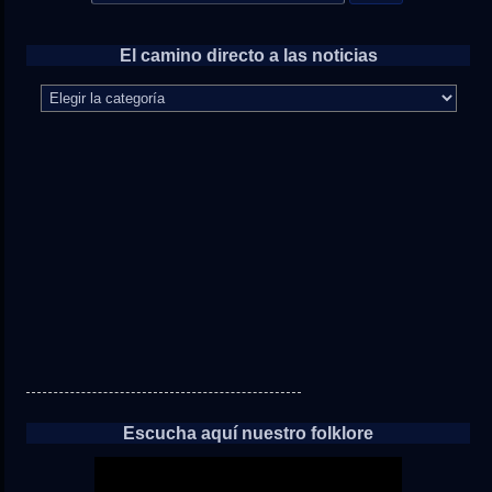
for:
El camino directo a las noticias
El
camino
directo
a
las
noticias
Escucha aquí nuestro folklore