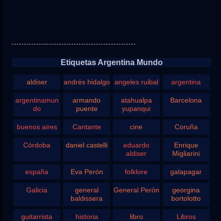
Etiquetas Argentina Mundo
aldiser
andrés hidalgo
angeles ruibal
argentina
argentinamun
armando
atahualpa
Barcelona
do
puente
yupanqui
buenos aires
Cantante
cine
Coruña
Córdoba
daniel castelli
eduardo
Enrique
aldiser
Migliarini
españa
Eva Perón
folklore
galapagar
Galicia
general
General Perón
georgina
baldissera
bortolotto
guitarrista
historia
libro
Libros