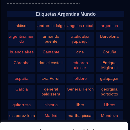
Etiquetas Argentina Mundo
aldiser
andrés hidalgo
angeles ruibal
argentina
argentinamun
armando
atahualpa
Barcelona
do
puente
yupanqui
buenos aires
Cantante
cine
Coruña
Córdoba
daniel castelli
eduardo
Enrique
aldiser
Migliarini
españa
Eva Perón
folklore
galapagar
Galicia
general
General Perón
georgina
baldissera
bortolotto
guitarrista
historia
libro
Libros
lois perez leira
Madrid
martha piccat
Mendoza
Pergamino
pontevedra
radio
Roberto