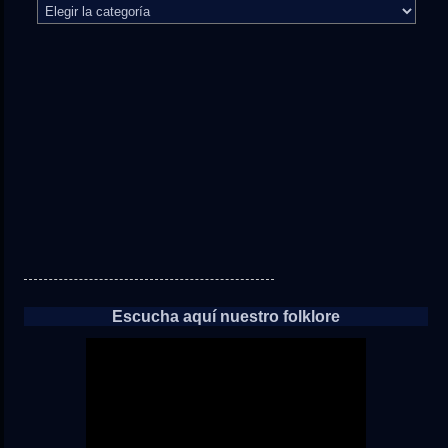
El
camino
directo
a
las
noticias
Escucha aquí nuestro folklore