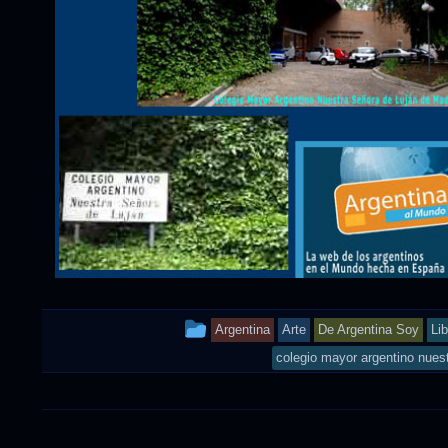
This
Argentina
Arte
De Argentina Soy
Li
entry
colegio mayor argentino nuest
was
posted