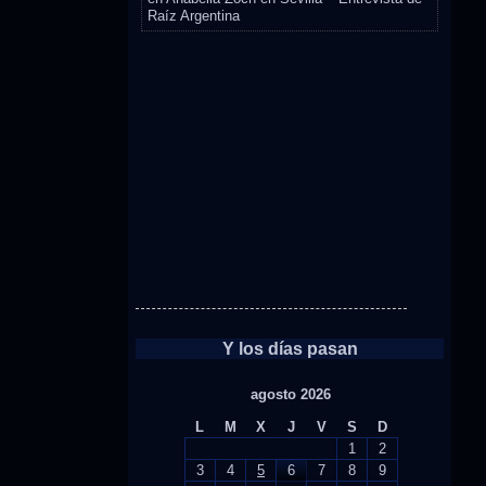
Raíz Argentina
Y los días pasan
agosto 2026
L
M
X
J
V
S
D
1
2
3
4
5
6
7
8
9