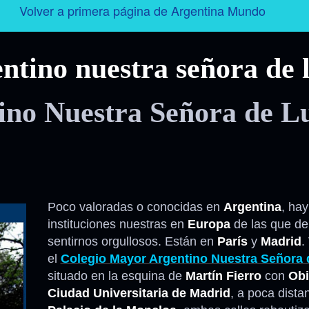
Volver a primera página de Argentina Mundo
Argentina
ntino nuestra señora de 
Folklore
ino Nuestra Señora de L
Tango
Historia
Personajes
Poco valoradas o conocidas en
Argentina
, ha
instituciones nuestras en
Europa
de las que d
Deporte
sentirnos orgullosos. Están en
París
y
Madrid
.
el
Colegio Mayor Argentino Nuestra Señora 
Radio – Televisión – Cine
situado en la esquina de
Martín Fierro
con
Obi
Ciudad Universitaria de Madrid
, a poca dista
Turismo