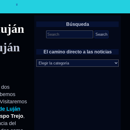
Búsqueda
luján
Search
for:
uján
El camino directo a las noticias
El
camino
directo
a
las
y dos
noticias
ebemos
 Visitaremos
de Luján
spo Trejo
,
ncia del