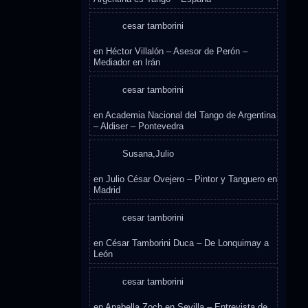
cesar tamborini
en
Héctor Villalón – Asesor de Perón –
Mediador en Irán
cesar tamborini
en
Academia Nacional del Tango de Argentina
– Aldiser – Pontevedra
Susana,Julio
en
Julio César Ovejero – Pintor y Tanguero en
Madrid
cesar tamborini
en
César Tamborini Duca – De Lonquimay a
León
cesar tamborini
en
Anabella Zoch en Sevilla – Entrevista de