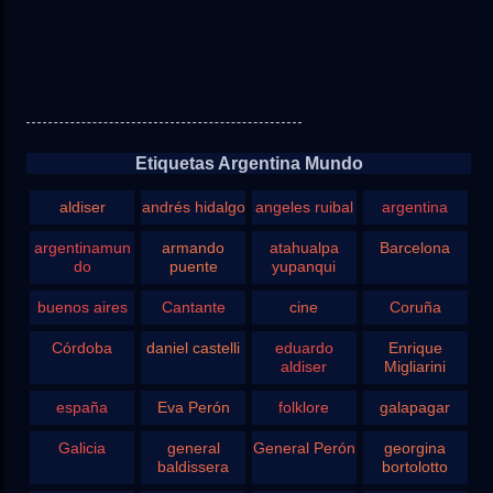
Etiquetas Argentina Mundo
aldiser
andrés hidalgo
angeles ruibal
argentina
argentinamun
armando
atahualpa
Barcelona
do
puente
yupanqui
buenos aires
Cantante
cine
Coruña
Córdoba
daniel castelli
eduardo
Enrique
aldiser
Migliarini
españa
Eva Perón
folklore
galapagar
Galicia
general
General Perón
georgina
baldissera
bortolotto