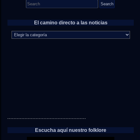
Search
for:
El camino directo a las noticias
El
camino
directo
a
las
noticias
Escucha aquí nuestro folklore