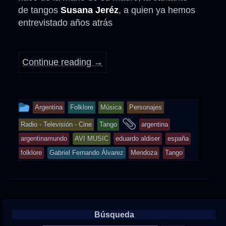
de tangos
Susana Jeréz
, a quien ya hemos
entrevistado años atrás
Continue reading
→
This
Argentina
Folklore
Música
Personajes
entry
and
Radio - Televisión - Cine
Tango
argentina
was
tagged
argentinamundo
AVI MUSIC
eduardo aldiser
españa
posted
folklore
Gabriel Fernando Álvarez
Mendoza
Tango
in
Búsqueda