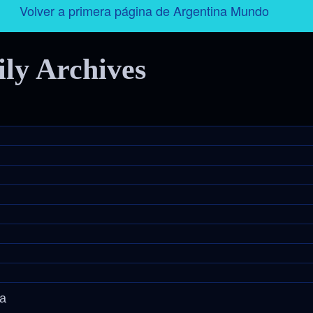
Volver a primera página de Argentina Mundo
Argentina
ily Archives
Folklore
Tango
Historia
Personajes
Deporte
Radio – Televisión – Cine
ga
Turismo