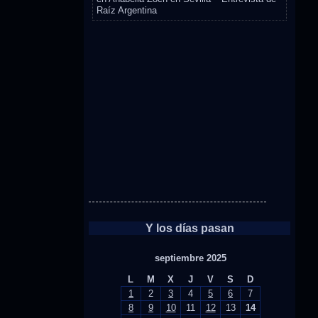
Raíz Argentina
Y los días pasan
septiembre 2025
L
M
X
J
V
S
D
1
2
3
4
5
6
7
8
9
10
11
12
13
14