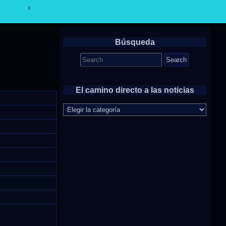
Búsqueda
Search
for:
El camino directo a las noticias
El
camino
directo
a
las
noticias