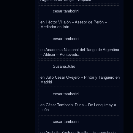
cesar tamborini
en
Héctor Villalón – Asesor de Perón –
Mediador en Irán
cesar tamborini
en
Academia Nacional del Tango de Argentina
– Aldiser – Pontevedra
Susana,Julio
en
Julio César Ovejero – Pintor y Tanguero en
Madrid
cesar tamborini
en
César Tamborini Duca – De Lonquimay a
León
cesar tamborini
en
Anabella Zoch en Sevilla – Entrevista de