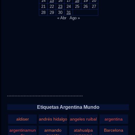
14
15
16
17
18
19
20
21
22
23
24
25
26
27
28
29
30
31
« Abr
Ago »
Etiquetas Argentina Mundo
aldiser
andrés hidalgo
angeles ruibal
argentina
argentinamun
armando
atahualpa
Barcelona