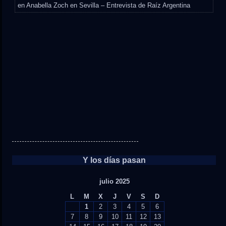
en
Anabella Zoch en Sevilla – Entrevista de Raíz Argentina
Y los días pasan
julio 2025
L
M
X
J
V
S
D
1
2
3
4
5
6
7
8
9
10
11
12
13