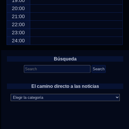
19:00
20:00
21:00
22:00
23:00
24:00
Búsqueda
Search
for:
El camino directo a las noticias
El
camino
directo
a
las
noticias