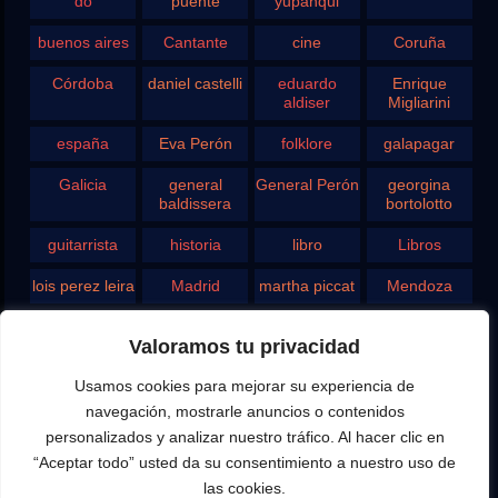
do
puente
yupanqui
buenos aires
Cantante
cine
Coruña
Córdoba
daniel castelli
eduardo
Enrique
aldiser
Migliarini
españa
Eva Perón
folklore
galapagar
Galicia
general
General Perón
georgina
baldissera
bortolotto
guitarrista
historia
libro
Libros
lois perez leira
Madrid
martha piccat
Mendoza
Pergamino
pontevedra
radio
Roberto
Valoramos tu privacidad
Chavero
Usamos cookies para mejorar su experiencia de
Rodolfo
rosario
san juan
santa fe
Ghezzi
navegación, mostrarle anuncios o contenidos
personalizados y analizar nuestro tráfico. Al hacer clic en
Tango
teatro
television
vigo
“Aceptar todo” usted da su consentimiento a nuestro uso de
las cookies.
yupanqui