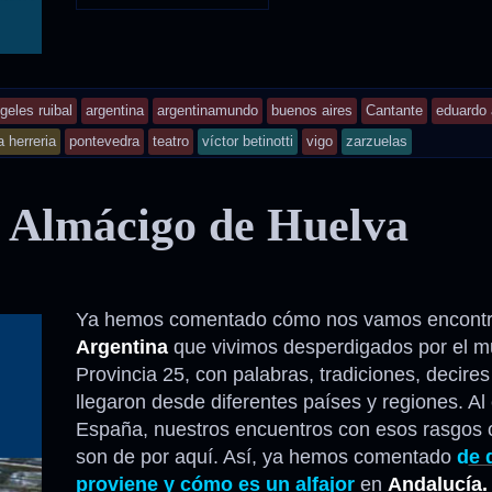
nd
geles ruibal
argentina
argentinamundo
buenos aires
Cantante
eduardo 
gged
a herreria
pontevedra
teatro
víctor betinotti
vigo
zarzuelas
– Almácigo de Huelva
Ya hemos comentado cómo nos vamos encontr
Argentina
que vivimos desperdigados por el m
Provincia 25, con palabras, tradiciones, decir
llegaron desde diferentes países y regiones. Al
España, nuestros encuentros con esos rasgos c
son de por aquí. Así, ya hemos comentado
d
e 
proviene y cómo es un alfajor
en
Andalucía.