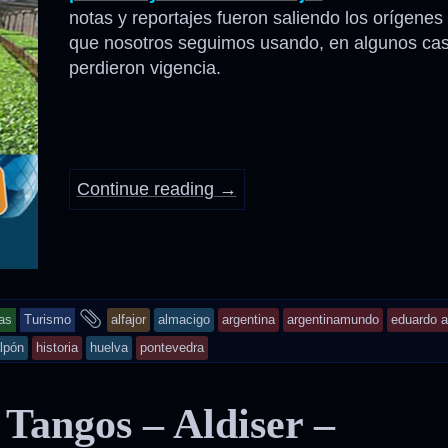
notas y reportajes fueron saliendo los orígenes
que nosotros seguimos usando, en algunos cas
perdieron vigencia.
Continue reading
→
and
as
Turismo
alfajor
almacigo
argentina
argentinamundo
eduardo a
tagged
lpón
historia
huelva
pontevedra
 Tangos – Aldiser –