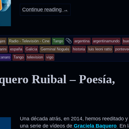
Continue reading
→
and
jes
Radio - Televisión - Cine
Tango
argentina
argentinamundo
bue
tagged
arini
españa
Galicia
Germinal Nogués
historia
luis leoni ratto
ponteve
canaro
Tango
television
vigo
quero Ruibal – Poesía,
Una década atrás, en 2014, hemos reeditado y
una serie de vídeos de
Graciela Baquero
En l