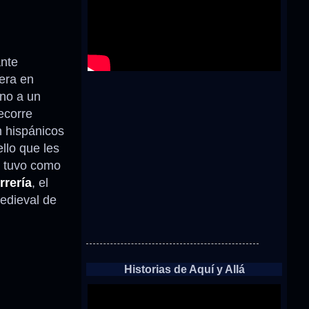
ante
dera en
rno a un
ecorre
 hispánicos
llo que les
d tuvo como
rrería
, el
medieval de
Historias de Aquí y Allá