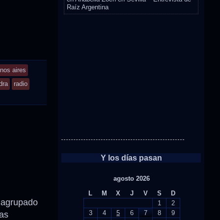
Raíz Argentina
nos aires
dra
radio
Y los días pasan
agosto 2026
L
M
X
J
V
S
D
 agrupado
1
2
3
4
5
6
7
8
9
as