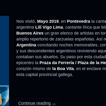
Nos visitó,
Mayo 2019
, en
Pontevedra
la cant
argentina
Lilí Vigo Lima
, cantante lírica que li
Buenos Aires
un gran elenco de artistas en to
amplio repertorio de zarzuelas españolas. Así r
Argentina
concitando noches memorables, con
y sus descendientes argentinos reviviendo aque
contaban sus abuelos. Su paso por esta ciuda
epicentro la
Praza da Ferrería / Plaza de la He
corazón mismo de
la Boa Vila
, en el enclave 
esta capital provincial gallega.
Continue reading
→