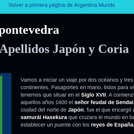
Volver a primera página de Argentina Mundo
Argentina
pontevedra
Folklore
Apellidos Japón y Coria
Tango
Historia
Vamos a iniciar un viaje por dos océanos y tres
Personajes
continentes. Pasaportes en mano, listos para vi
tenemos que situar en el
Siglo XVII
. A comienz
Deporte
aquellos años 1600 el
señor feudal de Sendai
ciudad del norte de
Japón
, fue el que encargó a
Radio – Televisión – Cine
samurái Hasekura
que cruzara el mundo en b
establecer un puente con los
reyes de España
Turismo