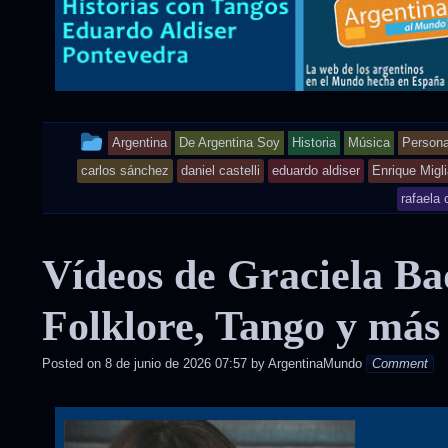
This
Argentina
De Argentina Soy
Historia
Música
Persona
entry
carlos sánchez
daniel castelli
eduardo aldiser
Enrique Migli
rafaela 
was
posted
Vídeos de Graciela Ba
in
Folklore, Tango y más
Posted on
8 de junio de 2026 07:57
by
ArgentinaMundo
Comment