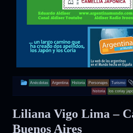
This
Anécdotas
Argentina
Historia
Personajes
Turismo
entry
historia
los coriay jap
was
Liliana Vigo Lima – Ca
posted
in
Buenos Aires