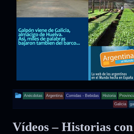
This
Anécdotas
Argentina
Comidas - Bebidas
Historia
Provinci
entry
Galicia
ga
was
Vídeos – Historias con
posted
in