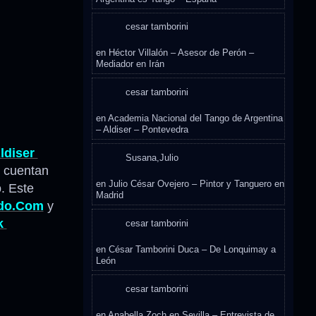
cesar tamborini
en
Héctor Villalón – Asesor de Perón –
Mediador en Irán
cesar tamborini
en
Academia Nacional del Tango de Argentina
– Aldiser – Pontevedra
ldiser
Susana,Julio
e cuentan
en
Julio César Ovejero – Pintor y Tanguero en
o. Este
Madrid
do.Com
y
k
cesar tamborini
en
César Tamborini Duca – De Lonquimay a
León
cesar tamborini
en
Anabella Zoch en Sevilla – Entrevista de