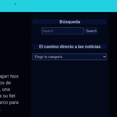
Búsqueda
Search
for:
El camino directo a las noticias
El
camino
directo
a
las
ajar! Nos
noticias
os de
, una
 su fiel
arco para
.