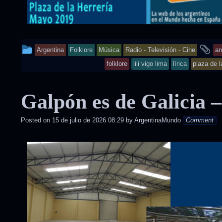
This
a
Argentina
Folklore
Música
Radio - Televisión - Cine
an
entry
ta
folklore
lili vigo lima
lírica
plaza de l
was
Galpón es de Galicia 
posted
in
Posted on
15 de julio de 2026 08:29
by
ArgentinaMundo
Comment