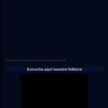
directo
a
las
noticias
Escucha aquí nuestro folklore