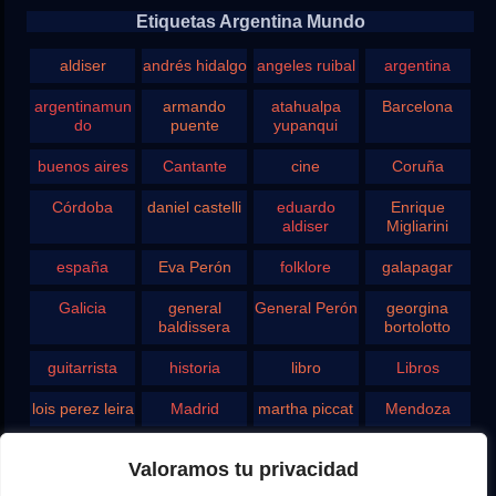
Etiquetas Argentina Mundo
aldiser
andrés hidalgo
angeles ruibal
argentina
argentinamun
armando
atahualpa
Barcelona
do
puente
yupanqui
buenos aires
Cantante
cine
Coruña
Córdoba
daniel castelli
eduardo
Enrique
aldiser
Migliarini
españa
Eva Perón
folklore
galapagar
Galicia
general
General Perón
georgina
baldissera
bortolotto
guitarrista
historia
libro
Libros
lois perez leira
Madrid
martha piccat
Mendoza
Pergamino
pontevedra
radio
Roberto
Valoramos tu privacidad
Chavero