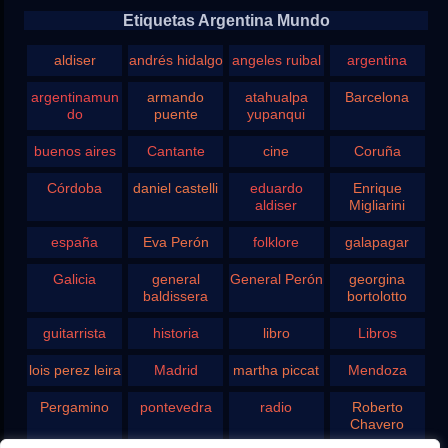
Etiquetas Argentina Mundo
aldiser
andrés hidalgo
angeles ruibal
argentina
argentinamun
armando
atahualpa
Barcelona
do
puente
yupanqui
buenos aires
Cantante
cine
Coruña
Córdoba
daniel castelli
eduardo
Enrique
aldiser
Migliarini
españa
Eva Perón
folklore
galapagar
Galicia
general
General Perón
georgina
baldissera
bortolotto
guitarrista
historia
libro
Libros
lois perez leira
Madrid
martha piccat
Mendoza
Pergamino
pontevedra
radio
Roberto
Chavero