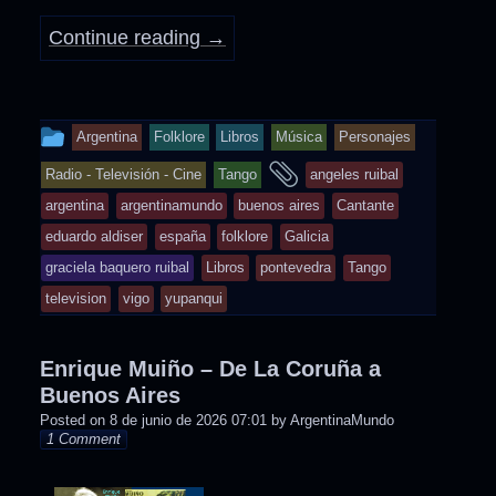
Continue reading
→
This
Argentina
Folklore
Libros
Música
Personajes
entry
and
Radio - Televisión - Cine
Tango
angeles ruibal
was
tagged
argentina
argentinamundo
buenos aires
Cantante
posted
eduardo aldiser
españa
folklore
Galicia
in
graciela baquero ruibal
Libros
pontevedra
Tango
television
vigo
yupanqui
Enrique Muiño – De La Coruña a
Buenos Aires
Posted on
8 de junio de 2026 07:01
by
ArgentinaMundo
1 Comment