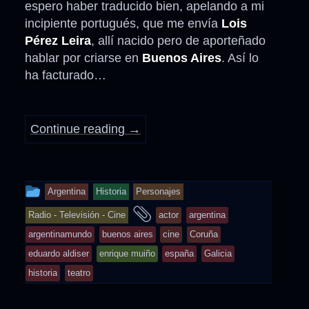
espero haber traducido bien, apelando a mi
incipiente portugués, que me envía
Lois
Pérez Leira
, allí nacido pero de aporteñado
hablar por criarse en
Buenos Aires
. Así lo
ha facturado…
Continue reading
→
This
Argentina
Historia
Personajes
entry
and
Radio - Televisión - Cine
actor
argentina
was
tagged
argentinamundo
buenos aires
cine
Coruña
posted
eduardo aldiser
enrique muiño
españa
Galicia
in
historia
teatro