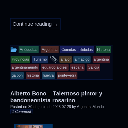
Continue reading
→
This
Anécdotas
Argentina
Comidas - Bebidas
Historia
entry
and
Provincias
Turismo
alfajor
almacigo
argentina
was
tagged
argentinamundo
eduardo aldiser
españa
Galicia
posted
galpón
historia
huelva
pontevedra
in
Alberto Bono – Talentoso pintor y
bandoneonísta rosarino
Posted on
30 de junio de 2026 07:26
by
ArgentinaMundo
1 Comment