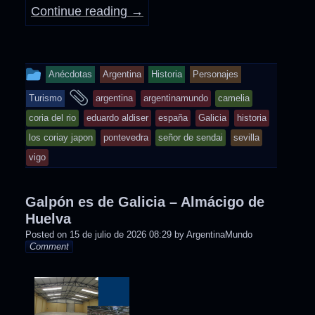
Continue reading
→
This
Anécdotas
Argentina
Historia
Personajes
entry
and
Turismo
argentina
argentinamundo
camelia
was
tagged
coria del rio
eduardo aldiser
españa
Galicia
historia
posted
los coriay japon
pontevedra
señor de sendai
sevilla
in
vigo
Galpón es de Galicia – Almácigo de
Huelva
Posted on
15 de julio de 2026 08:29
by
ArgentinaMundo
Comment