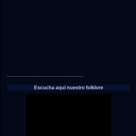
directo
a
las
noticias
Escucha aquí nuestro folklore