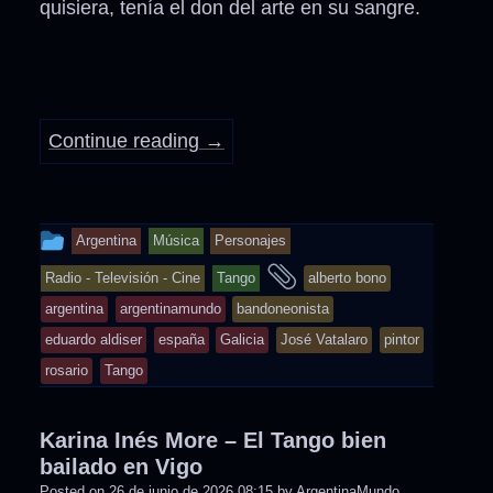
quisiera, tenía el don del arte en su sangre.
Continue reading
→
This
Argentina
Música
Personajes
entry
and
Radio - Televisión - Cine
Tango
alberto bono
was
tagged
argentina
argentinamundo
bandoneonista
posted
eduardo aldiser
españa
Galicia
José Vatalaro
pintor
in
rosario
Tango
Karina Inés More – El Tango bien
bailado en Vigo
Posted on
26 de junio de 2026 08:15
by
ArgentinaMundo