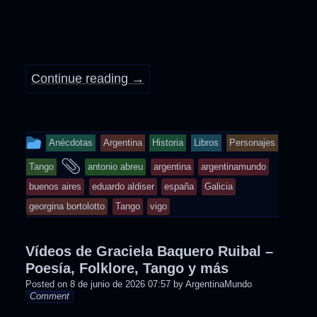
Continue reading
→
This
Anécdotas
Argentina
Historia
Libros
Personajes
entry
and
Tango
antonio abreu
argentina
argentinamundo
was
tagged
buenos aires
eduardo aldiser
españa
Galicia
posted
georgina bortolotto
Tango
vigo
in
Vídeos de Graciela Baquero Ruibal –
Poesía, Folklore, Tango y más
Posted on
8 de junio de 2026 07:57
by
ArgentinaMundo
Comment