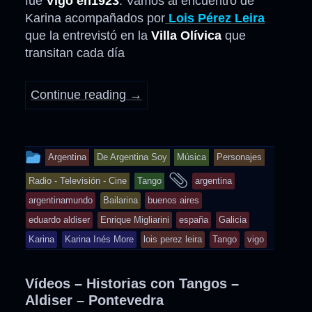
fue
Vigo en1923
. Vamos al encuentro de
Karina acompañados por
Lois Pérez Leira
que la entrevistó en la
Villa Olívica
que
transitan cada día
Continue reading
→
This
Argentina
De Argentina Soy
Música
Personajes
entry
and
Radio - Televisión - Cine
Tango
argentina
was
tagged
argentinamundo
Bailarina
buenos aires
posted
eduardo aldiser
Enrique Migliarini
españa
Galicia
in
Karina
Karina Inés More
lois perez leira
Tango
vigo
Vídeos – Historias con Tangos –
Aldiser – Pontevedra