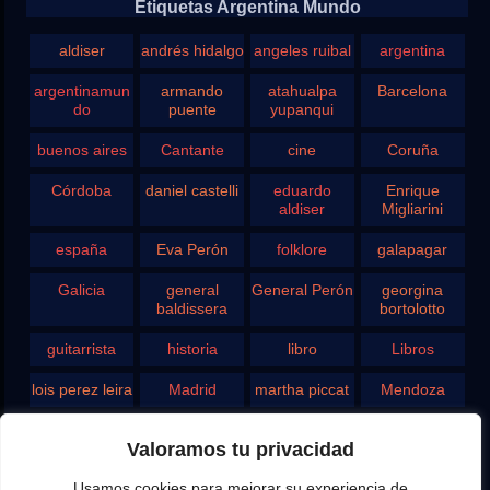
Etiquetas Argentina Mundo
aldiser
andrés hidalgo
angeles ruibal
argentina
argentinamun
armando
atahualpa
Barcelona
do
puente
yupanqui
buenos aires
Cantante
cine
Coruña
Córdoba
daniel castelli
eduardo
Enrique
aldiser
Migliarini
españa
Eva Perón
folklore
galapagar
Galicia
general
General Perón
georgina
baldissera
bortolotto
guitarrista
historia
libro
Libros
lois perez leira
Madrid
martha piccat
Mendoza
Pergamino
pontevedra
radio
Roberto
Valoramos tu privacidad
Chavero
Usamos cookies para mejorar su experiencia de
Rodolfo
rosario
san juan
santa fe