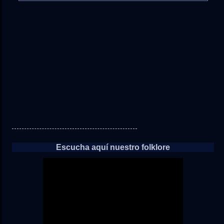
directo
a
las
noticias
Escucha aquí nuestro folklore