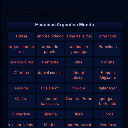
Etiquetas Argentina Mundo
aldiser
andrés hidalgo
angeles ruibal
argentina
argentinamun
armando
atahualpa
Barcelona
do
puente
yupanqui
buenos aires
Cantante
cine
Coruña
Córdoba
daniel castelli
eduardo
Enrique
aldiser
Migliarini
españa
Eva Perón
folklore
galapagar
Galicia
general
General Perón
georgina
baldissera
bortolotto
guitarrista
historia
libro
Libros
lois perez leira
Madrid
martha piccat
Mendoza