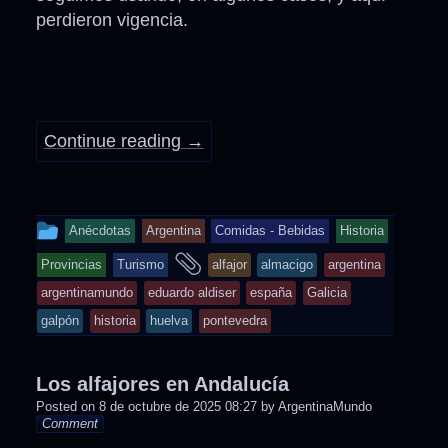
perdieron vigencia.
Continue reading
→
This
Anécdotas
Argentina
Comidas - Bebidas
Historia
entry
and
Provincias
Turismo
alfajor
almacigo
argentina
was
tagged
argentinamundo
eduardo aldiser
españa
Galicia
posted
galpón
historia
huelva
pontevedra
in
Los alfajores en Andalucía
Posted on
8 de octubre de 2025 08:27
by
ArgentinaMundo
Comment