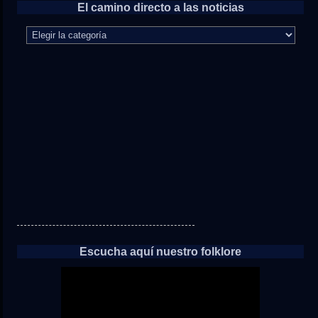
El camino directo a las noticias
El
camino
directo
a
las
noticias
Escucha aquí nuestro folklore