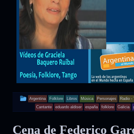
This
Argentina
Folklore
Libros
Música
Personajes
Radio - 
entry
Cantante
eduardo aldiser
españa
folklore
Galicia
was
Cena de Federico Gar
posted