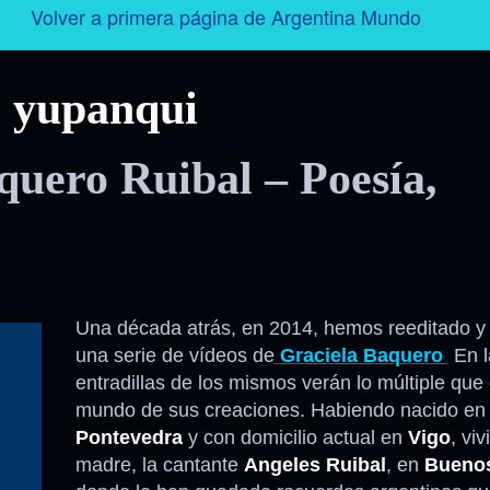
Volver a primera página de Argentina Mundo
Argentina
yupanqui
Folklore
quero Ruibal – Poesía,
Tango
Historia
Personajes
Una década atrás, en 2014, hemos reeditado y
una serie de vídeos de
Graciela Baquero
En l
Deporte
entradillas de los mismos verán lo múltiple que 
mundo de sus creaciones. Habiendo nacido en
Radio – Televisión – Cine
Pontevedra
y con domicilio actual en
Vigo
, vi
madre, la cantante
Angeles Ruibal
, en
Buenos
Turismo