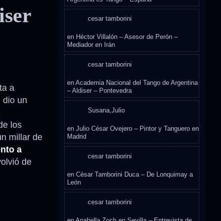
iser
cesar tamborini
en
Héctor Villalón – Asesor de Perón –
Mediador en Irán
cesar tamborini
en
Academia Nacional del Tango de Argentina
ta a
– Aldiser – Pontevedra
 dio un
Susana,Julio
de los
en
Julio César Ovejero – Pintor y Tanguero en
un millar de
Madrid
ento a
cesar tamborini
olvió de
en
César Tamborini Duca – De Lonquimay a
León
cesar tamborini
en
Anabella Zoch en Sevilla – Entrevista de