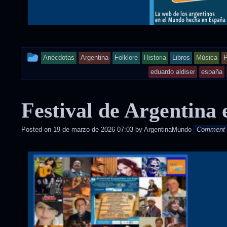
This
Anécdotas
Argentina
Folklore
Historia
Libros
Música
P
entry
eduardo aldiser
españa
was
Festival de Argentina 
posted
in
Posted on
19 de marzo de 2026 07:03
by
ArgentinaMundo
Comment