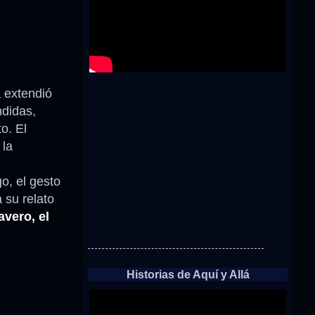
a extendió
ndidas,
o. El
 la
o, el gesto
 su relato
vero, el
Historias de Aquí y Allá