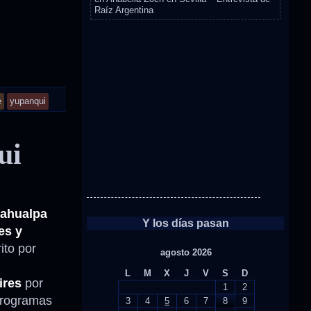
Raíz Argentina
e
yupanqui
ui
ahualpa
Y los días pasan
es y
ito por
agosto 2026
L
M
X
J
V
S
D
ires
por
1
2
 programas
3
4
5
6
7
8
9