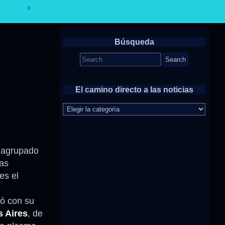
Búsqueda
Search
for:
El camino directo a las noticias
El
camino
directo
a
las
 agrupado
noticias
as
es el
vió con su
 Aires
, de