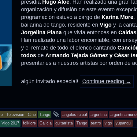
presidía
Hugo Aloé
. Han realizado una gran la
organización y difusión de este evento excepcio
programación estuvo a cargo de
Karina More
,
bailarina de tango, residente en
Vigo
y la canta
Jorgelina Piana
que vivía entonces en
Caldas
Han realizado una labor encomiable, con ensay
y el remate de todo el elenco cantando
Canció
todos
de
Armando Tejada Gómez y César Ise
presentarles a nuestros artistas por orden de 
algún invitado especial!
Continue reading
→
and
o - Televisión - Cine
Tango
angeles ruibal
argentina
argentinamund
tagged
n Vigo 2017
folklore
Galicia
guitarrista
Tango
teatro
vigo
yupanqui