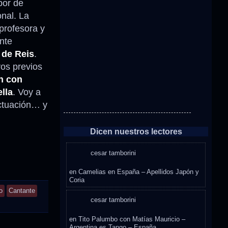
bor de
nal. La
 profesora y
nte
 de Reis
.
os previos
n con
lla
. Voy a
actuación… y
Dicen nuestros lectores
cesar tamborini
en
Camelias en España – Apellidos Japón y
Coria
o
Cantante
cesar tamborini
en
Tito Palumbo con Matías Mauricio –
Argentina es Tango – España