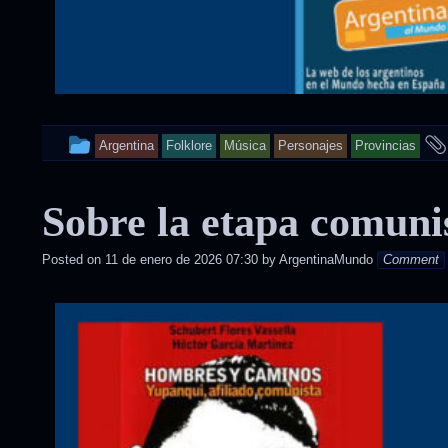
This
Argentina
Folklore
Música
Personajes
Provincias
entry
was
Sobre la etapa comuni
posted
Posted on
11 de enero de 2026 07:30
by
ArgentinaMundo
Comment
in