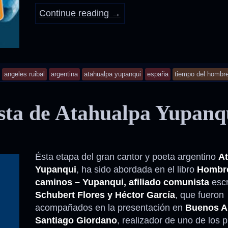
Continue reading
→
and
angeles ruibal
argentina
atahualpa yupanqui
españa
tiempo del hombr
tagged
sta de Atahualpa Yupanq
Ésta etapa del gran cantor y poeta argentino
At
Yupanqui
, ha sido abordada en el libro
Hombr
caminos – Yupanqui, afiliado comunista
escr
Schubert Flores y Héctor García
, que fueron
acompañados en la presentación en
Buenos A
Santiago Giordano
, realizador de uno de los