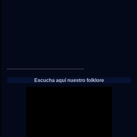
a
las
noticias
Escucha aquí nuestro folklore