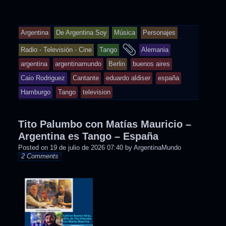
Argentina
De Argentina Soy
Música
Personajes
and
Radio - Televisión - Cine
Tango
Alemania
tagged
argentina
argentinamundo
Berlin
buenos aires
Caio Rodriguez
Cantante
eduardo aldiser
españa
Hamburgo
Tango
television
Tito Palumbo con Matías Mauricio –
Argentina es Tango – España
Posted on
19 de julio de 2026 07:40
by
ArgentinaMundo
2 Comments