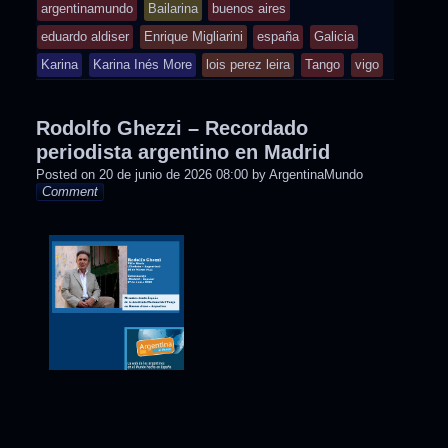
tagged
argentinamundo
Bailarina
buenos aires
eduardo aldiser
Enrique Migliarini
españa
Galicia
Karina
Karina Inés More
lois perez leira
Tango
vigo
Rodolfo Ghezzi – Recordado
periodista argentino en Madrid
Posted on
20 de junio de 2026 08:00
by
ArgentinaMundo
Comment