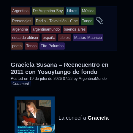
Argentina
De Argentina Soy
Libros
Música
and
Personajes
Radio - Televisión - Cine
Tango
tagged
argentina
argentinamundo
buenos aires
eduardo aldiser
españa
Libros
Matías Mauricio
poeta
Tango
Tito Palumbo
Graciela Susana – Reencuentro en
2011 con Yosoytango de fondo
Posted on
19 de julio de 2026 07:33
by
ArgentinaMundo
Comment
La conocí a
Graciela