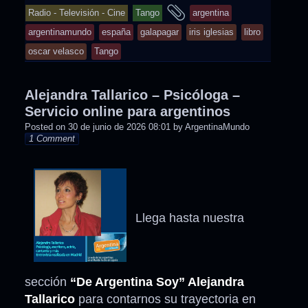
and
Radio - Televisión - Cine
Tango
argentina
tagged
argentinamundo
españa
galapagar
iris iglesias
libro
oscar velasco
Tango
Alejandra Tallarico – Psicóloga –
Servicio online para argentinos
Posted on
30 de junio de 2026 08:01
by
ArgentinaMundo
1 Comment
Llega hasta nuestra
sección
“De Argentina Soy” Alejandra
Tallarico
para contarnos su trayectoria en