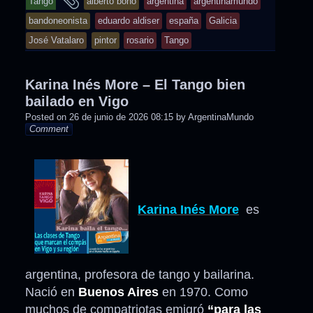
Tango
alberto bono
argentina
argentinamundo
tagged
bandoneonista
eduardo aldiser
españa
Galicia
José Vatalaro
pintor
rosario
Tango
Karina Inés More – El Tango bien
bailado en Vigo
Posted on
26 de junio de 2026 08:15
by
ArgentinaMundo
Comment
Karina Inés More
es
argentina, profesora de tango y bailarina.
Nació en
Buenos Aires
en 1970. Como
muchos de compatriotas emigró
“para las