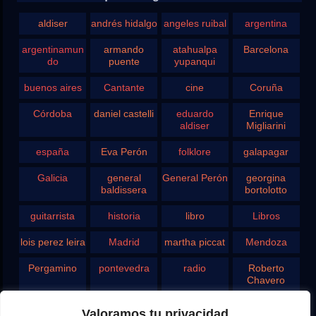
aldiser
andrés hidalgo
angeles ruibal
argentina
argentinamun
armando
atahualpa
Barcelona
do
puente
yupanqui
buenos aires
Cantante
cine
Coruña
Córdoba
daniel castelli
eduardo
Enrique
aldiser
Migliarini
españa
Eva Perón
folklore
galapagar
Galicia
general
General Perón
georgina
baldissera
bortolotto
guitarrista
historia
libro
Libros
lois perez leira
Madrid
martha piccat
Mendoza
Pergamino
pontevedra
radio
Roberto
Chavero
Rodolfo
rosario
san juan
santa fe
Valoramos tu privacidad