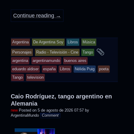
Continue reading
→
Argentina
De Argentina Soy
Libros
Música
and
Personajes
Radio - Televisión - Cine
Tango
tagged
argentina
argentinamundo
buenos aires
eduardo aldiser
españa
Libros
Nélida Puig
poeta
Tango
television
Caio Rodríguez, tango argentino en
Alemania
Posted on
5 de agosto de 2026 07:57
by
ArgentinaMundo
Comment