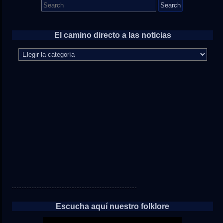
Search
for:
El camino directo a las noticias
El
camino
directo
a
las
noticias
Escucha aquí nuestro folklore