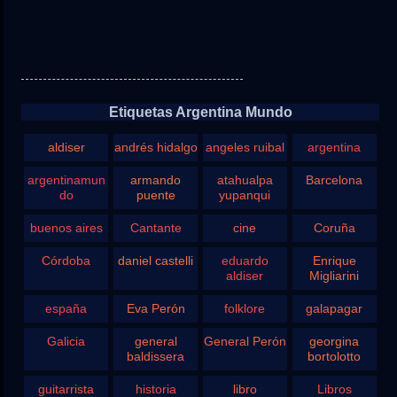
Etiquetas Argentina Mundo
aldiser
andrés hidalgo
angeles ruibal
argentina
argentinamun
armando
atahualpa
Barcelona
do
puente
yupanqui
buenos aires
Cantante
cine
Coruña
Córdoba
daniel castelli
eduardo
Enrique
aldiser
Migliarini
españa
Eva Perón
folklore
galapagar
Galicia
general
General Perón
georgina
baldissera
bortolotto
guitarrista
historia
libro
Libros