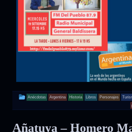
This
Anécdotas
Argentina
Historia
Libros
Personajes
Turi
entry
was
Añatuya – Homero Man
posted