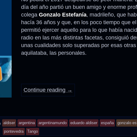
día del año partió un buen amigo y enorme profe
colega
Gonzalo Estefanía
, madrileño, que hab
hacía 36 años y que, en los poco tiempo que el 
permitió ejercer aquello para lo que había naci
radio en las más distintas facetas, consiguió d
unas cualidades solo superadas por esas otras
aquilataba, las personales.
Continue reading
→
and
aldiser
argentina
argentinamundo
eduardo aldiser
españa
gonzalo es
tagged
pontevedra
Tango