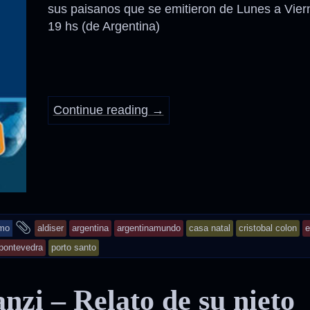
sus paisanos que se emitieron de Lunes a Vier
19 hs (de Argentina)
Anécdotas
Comidas – Bebidas
Continue reading
→
and
smo
aldiser
argentina
argentinamundo
casa natal
cristobal colon
e
tagged
pontevedra
porto santo
zi – Relato de su nieto