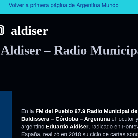
Volver a primera página de Argentina Mundo
Argentina
aldiser
Folklore
 Aldiser – Radio Municip
Tango
Historia
Personajes
Deporte
En la
FM del Pueblo 87.9 Radio Municipal de
Baldissera – Córdoba – Argentina
el locutor y
Radio – Televisión – Cine
argentino
Eduardo Aldiser
, radicado en Ponte
España, realizó en 2018 su ciclo de cartas son
Turismo