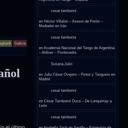
cesar tamborini
en
Héctor Villalón – Asesor de Perón –
Mediador en Irán
cesar tamborini
gliardi
Galicia
en
Academia Nacional del Tango de Argentina
– Aldiser – Pontevedra
Susana,Julio
añol
en
Julio César Ovejero – Pintor y Tanguero en
Madrid
cesar tamborini
en
César Tamborini Duca – De Lonquimay a
León
cesar tamborini
n el último
en
Anabella Zoch en Sevilla – Entrevista de