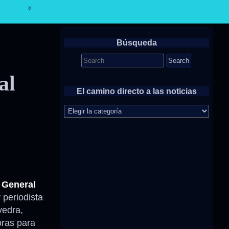
Búsqueda
Search
for:
al
El camino directo a las noticias
El
camino
directo
a
las
noticias
 General
 periodista
vedra,
oras para