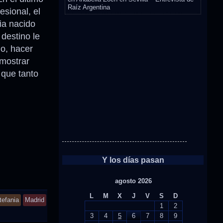
Raíz Argentina
sional, el
ia nacido
destino le
do, hacer
emostrar
 que tanto
Y los días pasan
agosto 2026
L
M
X
J
V
S
D
tefania
Madrid
1
2
3
4
5
6
7
8
9