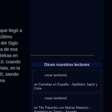
que llegó a
 último
 del Siglo
ra de esa
 Bekaa en
10, cuando
Dicen nuestros lectores
lata, en la
lí, siendo
cesar tamborini
sma
en
Camelias en España – Apellidos Japón y
Coria
cesar tamborini
en
Tito Palumbo con Matías Mauricio –
Argentina es Tango – España