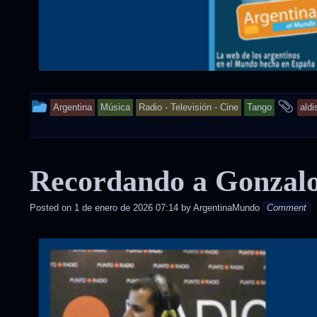
This
an
Argentina
Música
Radio - Televisión - Cine
Tango
aldi
entry
tag
was
Recordando a Gonzalo 
posted
in
Posted on
1 de enero de 2026 07:14
by
ArgentinaMundo
Comment