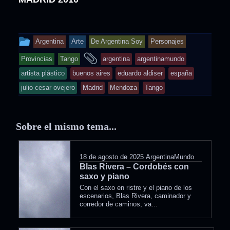
This
Argentina
Arte
De Argentina Soy
Personajes
entry
and
Provincias
Tango
argentina
argentinamundo
was
tagged
artista plástico
buenos aires
eduardo aldiser
españa
posted
julio cesar ovejero
Madrid
Mendoza
Tango
in
Sobre el mismo tema...
18 de agosto de 2025
ArgentinaMundo
Blas Rivera – Cordobés con
saxo y piano
Con el saxo en ristre y el piano de los
escenarios, Blas Rivera, caminador y
corredor de caminos, va...