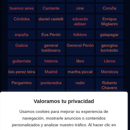
buenos aires
Cantante
cine
Coruña
Córdoba
daniel castelli
eduardo
Enrique
aldiser
Migliarini
españa
Eva Perón
folklore
galapagar
Galicia
general
General Perón
georgina
baldissera
bortolotto
guitarrista
historia
libro
Libros
lois perez leira
Madrid
martha piccat
Mendoza
Pergamino
pontevedra
radio
Roberto
Chavero
Rodolfo
rosario
san juan
santa fe
Valoramos tu privacidad
Ghezzi
Usamos cookies para mejorar su experiencia de
Tango
teatro
television
vigo
navegación, mostrarle anuncios o contenidos
yupanqui
personalizados y analizar nuestro tráfico. Al hacer clic en