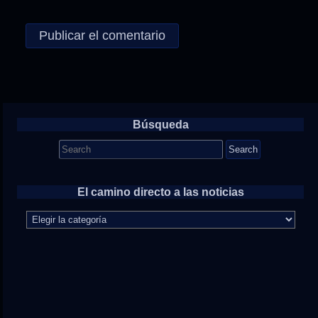
Búsqueda
Search
for:
El camino directo a las noticias
El
camino
directo
a
las
noticias