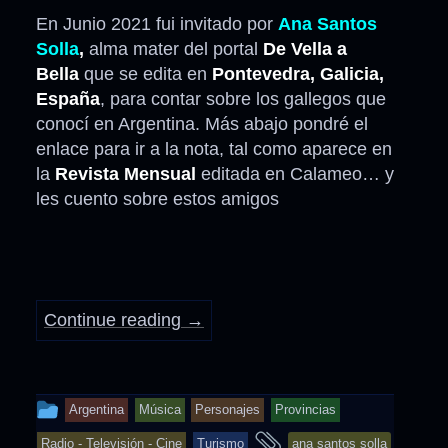
En Junio 2021 fui invitado por
Ana Santos
Solla
,
alma mater del portal
De Vella a
Bella
que se edita en
Pontevedra, Galicia,
España
, para contar sobre los gallegos que
conocí en Argentina. Más abajo pondré el
enlace para ir a la nota, tal como aparece en
la
Revista Mensual
editada en Calameo… y
les cuento sobre estos amigos
Continue reading
→
This
Argentina
Música
Personajes
Provincias
entry
and
Radio - Televisión - Cine
Turismo
ana santos solla