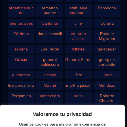
argentinamun
armando
atahualpa
Barcelona
do
puente
yupanqui
buenos aires
Cantante
cine
Coruña
Córdoba
daniel castelli
eduardo
Enrique
aldiser
Migliarini
españa
Eva Perón
folklore
galapagar
Galicia
general
General Perón
georgina
baldissera
bortolotto
guitarrista
historia
libro
Libros
lois perez leira
Madrid
martha piccat
Mendoza
Pergamino
pontevedra
radio
Roberto
Chavero
Rodolfo
rosario
san juan
santa fe
Valoramos tu privacidad
Ghezzi
Usamos cookies para mejorar su experiencia de
Tango
teatro
television
vigo