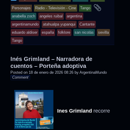
entry
and
Personajes
Radio - Televisión - Cine
Tango
was
tagged
anabella zoch
angeles ruibal
argentina
posted
argentinamundo
atahualpa yupanqui
Cantante
in
eduardo aldiser
españa
folklore
san nicolás
sevilla
Tango
Inés Grimland – Narradora de
cuentos – Porteña adoptiva
Posted on
18 de enero de 2026 08:26
by
ArgentinaMundo
Comment
Ines Grimland
recorre