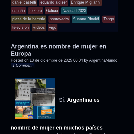
daniel castelli
eduardo aldiser
Enrique Migliarini
in
españa
folklore
Galicia
Navidad 2023
plaza de la herreria
pontevedra
Susana Rinaldi
Tango
television
vídeos
vigo
Argentina es nombre de mujer en
Europa
Posted on
18 de diciembre de 2025 08:04
by
ArgentinaMundo
1 Comment
Sí,
Argentina es
nombre de mujer en muchos países