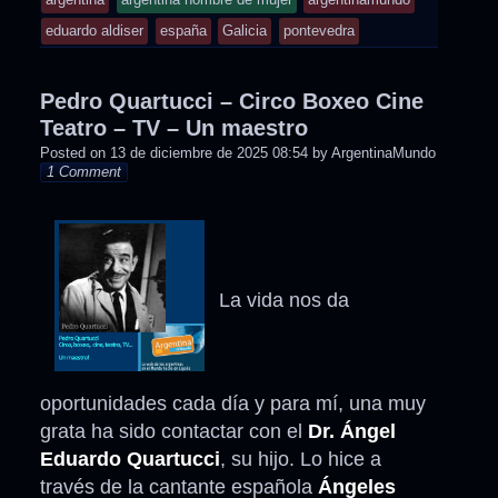
tagged
was
eduardo aldiser
españa
Galicia
pontevedra
posted
in
Pedro Quartucci – Circo Boxeo Cine
Teatro – TV – Un maestro
Posted on
13 de diciembre de 2025 08:54
by
ArgentinaMundo
1 Comment
La vida nos da
oportunidades cada día y para mí, una muy
grata ha sido contactar con el
Dr. Ángel
Eduardo Quartucci
, su hijo. Lo hice a
través de la cantante española
Ángeles