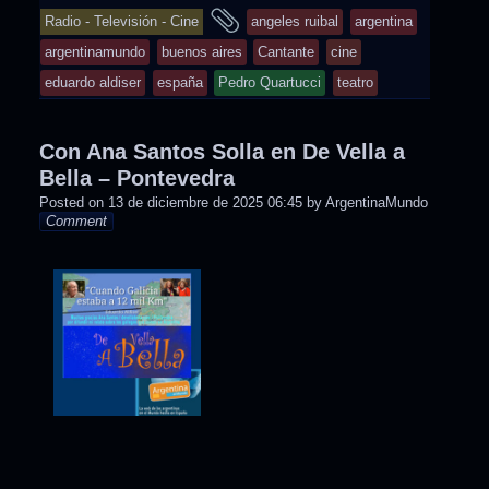
entry
and
Radio - Televisión - Cine
angeles ruibal
argentina
was
tagged
argentinamundo
buenos aires
Cantante
cine
posted
eduardo aldiser
españa
Pedro Quartucci
teatro
in
Con Ana Santos Solla en De Vella a
Bella – Pontevedra
Posted on
13 de diciembre de 2025 06:45
by
ArgentinaMundo
Comment