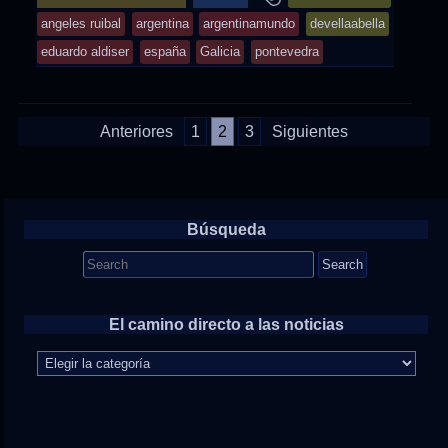
was
tagged
angeles ruibal
argentina
argentinamundo
devellaabella
posted
eduardo aldiser
españa
Galicia
pontevedra
in
Paginación
Anteriores
1
2
3
Siguientes
de
entradas
Búsqueda
Search
for:
El camino directo a las noticias
El
camino
directo
a
las