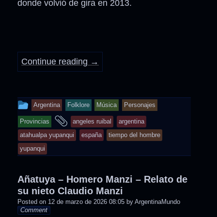
donde volvió de gira en 2013.
Continue reading
→
This
Argentina
Folklore
Música
Personajes
entry
and
Provincias
angeles ruibal
argentina
was
tagged
atahualpa yupanqui
españa
tiempo del hombre
posted
yupanqui
in
Añatuya – Homero Manzi – Relato de
su nieto Claudio Manzi
Posted on
12 de marzo de 2026 08:05
by
ArgentinaMundo
Comment