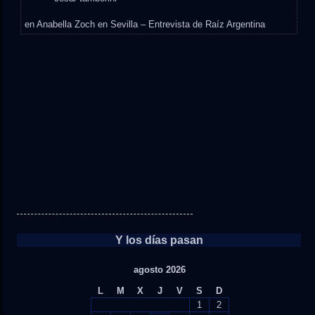
en
Anabella Zoch en Sevilla – Entrevista de Raíz Argentina
Y los días pasan
agosto 2026
L
M
X
J
V
S
D
1
2