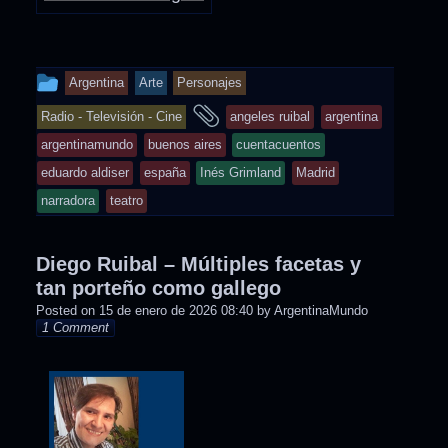
This
Argentina
Arte
Personajes
entry
and
Radio - Televisión - Cine
angeles ruibal
argentina
was
tagged
argentinamundo
buenos aires
cuentacuentos
posted
eduardo aldiser
españa
Inés Grimland
Madrid
in
narradora
teatro
Diego Ruibal – Múltiples facetas y
tan porteño como gallego
Posted on
15 de enero de 2026 08:40
by
ArgentinaMundo
1 Comment