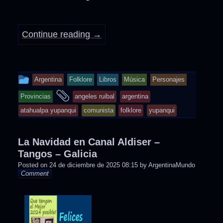
Continue reading
→
This
Argentina
Folklore
Libros
Música
Personajes
entry
and
Provincias
angeles ruibal
argentina
was
tagged
atahualpa yupanqui
comunista
folklore
yupanqui
posted
in
La Navidad en Canal Aldiser –
Tangos – Galicia
Posted on
24 de diciembre de 2025 08:15
by
ArgentinaMundo
Comment