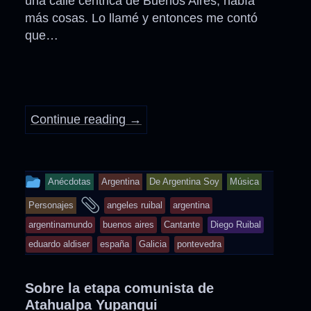
una calle céntrica de Buenos Aires, había
más cosas. Lo llamé y entonces me contó
que…
Continue reading
→
This
Anécdotas
Argentina
De Argentina Soy
Música
entry
and
Personajes
angeles ruibal
argentina
was
tagged
argentinamundo
buenos aires
Cantante
Diego Ruibal
posted
eduardo aldiser
españa
Galicia
pontevedra
in
Sobre la etapa comunista de
Atahualpa Yupanqui