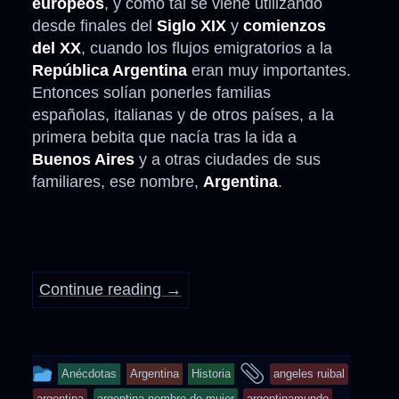
europeos
, y como tal se viene utilizando
desde finales del
Siglo XIX
y
comienzos
del XX
, cuando los flujos emigratorios a la
República Argentina
eran muy importantes.
Entonces solían ponerles familias
españolas, italianas y de otros países, a la
primera bebita que nacía tras la ida a
Buenos Aires
y a otras ciudades de sus
familiares, ese nombre,
Argentina
.
Continue reading
→
This
and
Anécdotas
Argentina
Historia
angeles ruibal
entry
argentina
argentina nombre de mujer
argentinamundo