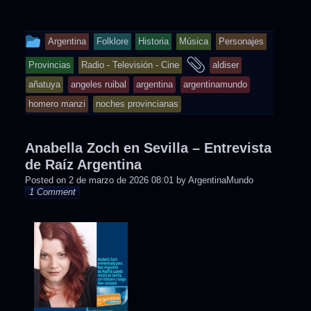
This
Argentina
Folklore
Historia
Música
Personajes
entry
and
Provincias
Radio - Televisión - Cine
aldiser
was
tagged
añatuya
angeles ruibal
argentina
argentinamundo
posted
homero manzi
noches provincianas
in
Anabella Zoch en Sevilla – Entrevista
de Raíz Argentina
Posted on
2 de marzo de 2026 08:01
by
ArgentinaMundo
1 Comment