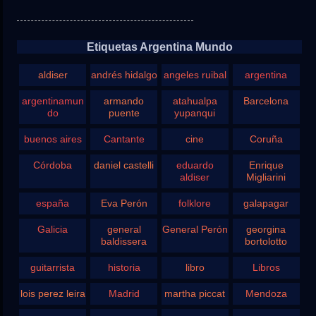
Etiquetas Argentina Mundo
aldiser
andrés hidalgo
angeles ruibal
argentina
argentinamun
armando
atahualpa
Barcelona
do
puente
yupanqui
buenos aires
Cantante
cine
Coruña
Córdoba
daniel castelli
eduardo
Enrique
aldiser
Migliarini
españa
Eva Perón
folklore
galapagar
Galicia
general
General Perón
georgina
baldissera
bortolotto
guitarrista
historia
libro
Libros
lois perez leira
Madrid
martha piccat
Mendoza