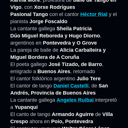
Karina More
, profesora de
baile de Tango en
Vigo
, con
Xorxe Rodrígues
Pasional Tango
con el cantor
Héctor Rial
y el
pianista
Jorge Foscaldo
La cantante gallega
Sheila Patricia
Dúo Miguel Reboreda y Hugo Diorno
,
argentinos en
Pontevedra y O Grove
La pareja de baile de
Alicia Carballeira y
Miguel Bordera de A Coruña
El poeta gallego
José Tizado, de Barro
,
emigrado a
Buenos Aires
, retornado
El cantor folklórico argentino
Julio Tere
El cantor de tango
Daniel Castelli
, de
San
Andrés, Provincia de Buenos Aires
La cantante gallega
Angeles Ruibal
interpretó
a
Yupanqui
El canto de tango
Armando Aguirre
de
Villa
Crespo
ahora en
Poio, Pontevedra