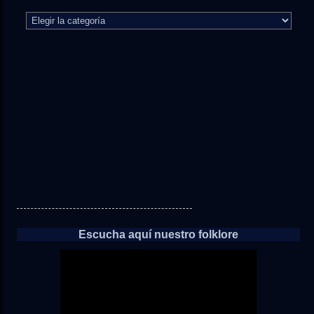
El
camino
directo
a
las
noticias
Escucha aquí nuestro folklore