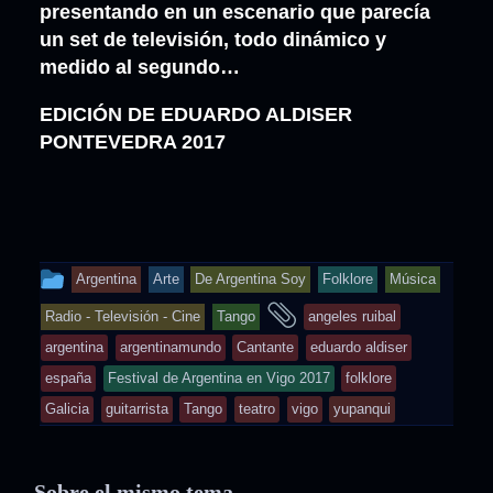
presentando en un escenario que parecía
un set de televisión, todo dinámico y
medido al segundo…
EDICIÓN DE EDUARDO ALDISER
PONTEVEDRA 2017
This
Argentina
Arte
De Argentina Soy
Folklore
Música
entry
and
Radio - Televisión - Cine
Tango
angeles ruibal
was
tagged
argentina
argentinamundo
Cantante
eduardo aldiser
posted
españa
Festival de Argentina en Vigo 2017
folklore
in
Galicia
guitarrista
Tango
teatro
vigo
yupanqui
Sobre el mismo tema...