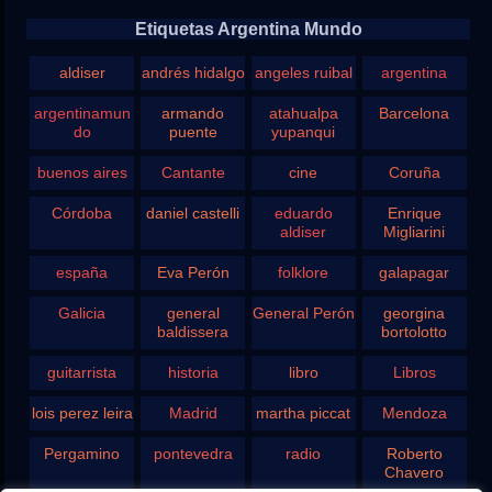
Etiquetas Argentina Mundo
aldiser
andrés hidalgo
angeles ruibal
argentina
argentinamun
armando
atahualpa
Barcelona
do
puente
yupanqui
buenos aires
Cantante
cine
Coruña
Córdoba
daniel castelli
eduardo
Enrique
aldiser
Migliarini
españa
Eva Perón
folklore
galapagar
Galicia
general
General Perón
georgina
baldissera
bortolotto
guitarrista
historia
libro
Libros
lois perez leira
Madrid
martha piccat
Mendoza
Pergamino
pontevedra
radio
Roberto
Chavero