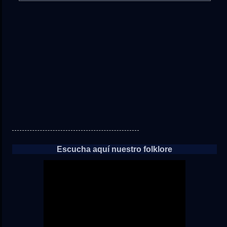
directo
a
las
noticias
Escucha aquí nuestro folklore