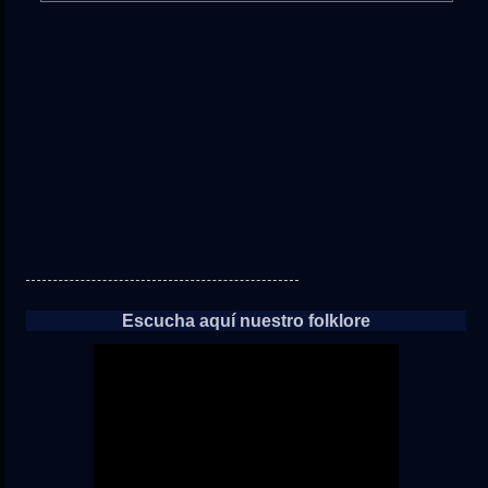
directo
a
las
noticias
Escucha aquí nuestro folklore