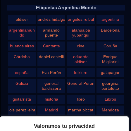
Etiquetas Argentina Mundo
aldiser
andrés hidalgo
angeles ruibal
argentina
argentinamun
armando
atahualpa
Barcelona
do
puente
yupanqui
buenos aires
Cantante
cine
Coruña
Córdoba
daniel castelli
eduardo
Enrique
aldiser
Migliarini
españa
Eva Perón
folklore
galapagar
Galicia
general
General Perón
georgina
baldissera
bortolotto
guitarrista
historia
libro
Libros
lois perez leira
Madrid
martha piccat
Mendoza
Pergamino
pontevedra
radio
Roberto
Valoramos tu privacidad
Chavero