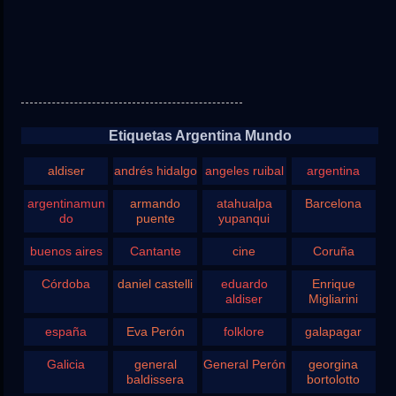
Etiquetas Argentina Mundo
aldiser
andrés hidalgo
angeles ruibal
argentina
argentinamun
armando
atahualpa
Barcelona
do
puente
yupanqui
buenos aires
Cantante
cine
Coruña
Córdoba
daniel castelli
eduardo
Enrique
aldiser
Migliarini
españa
Eva Perón
folklore
galapagar
Galicia
general
General Perón
georgina
baldissera
bortolotto