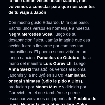
lo hice tantas veces desde Madrid, nos
volvemos a conectar para que nos cuentes
de tu viaje a Japón
Con mucho gusto Eduardo. Mira qué pasó.
Escribí unos versos en homenaje a nuestra
Negra Mercedes Sosa
, luego de su
desaparición fisica. Jamás imaginé que esa
acción fuera a llevarme por caminos tan
maravillosos. El poema se convirtió en un
tango canción,
Pañuelos de Octubre
, de la
mano del maestro
Luis Gurevich
. Luego
Anna Saeki
trasladó los versos al idioma
japonés y la incluyó en su Cd
Kamisama
onegai shimasu (Sólo le pido a Dios)
,
producido por
Moom Music
y dirigido por
Gurevich, en el que también se puede
escuchar versiones en japonés de
Pueblito de
Iruya, Honrar la vida, Hoy bailaré, Color