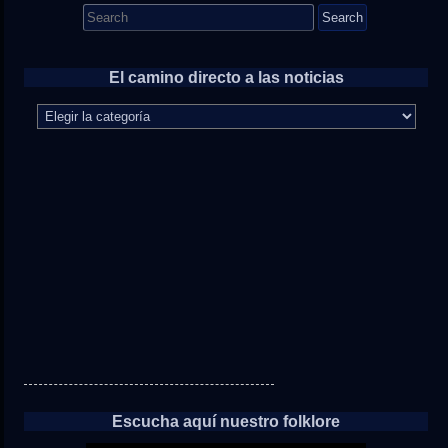
Search
for:
El camino directo a las noticias
El
camino
directo
a
las
noticias
Escucha aquí nuestro folklore