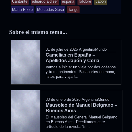
Cantante
eduardo aldiser
españa
folklore
Japón
in
Marta Pizzo
Mercedes Sosa
Tango
Sobre el mismo tema...
31 de julio de 2026
ArgentinaMundo
Camelias en España –
Apellidos Japón y Coria
Vamos a iniciar un viaje por dos océanos
y tres continentes. Pasaportes en mano,
listos para viajar!...
30 de enero de 2026
ArgentinaMundo
Mausoleo de Manuel Belgrano –
Buenos Aires
El Mausoleo del General Manuel Belgrano
en Buenos Aires. Reeditamos este
artículo de la revista “El...