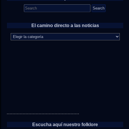
Search
for:
El camino directo a las noticias
El
camino
directo
a
las
noticias
Escucha aquí nuestro folklore