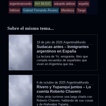
was
tagged
argentinamundo
AVI MUSIC
eduardo aldiser
españa
posted
folklore
Gabriel Fernando Álvarez
Mendoza
Tango
in
Sobre el mismo tema...
19 de julio de 2026
ArgentinaMundo
Sudacas antes – Inmigrantes
argentinos en España
La lectura de Yo, emigrante, libro que
compila recuerdos de españoles que
viven en Argentina que rea...
6 de octubre de 2025
ArgentinaMundo
Rivero y Yupanqui juntos – Lo
cuenta Roberto Chavero
Años atrás tuvimos una larga charla con
Roberto Chavero, hablando de sus cosas
y de Atahualpa Yupanq...