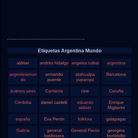
Etiquetas Argentina Mundo
aldiser
andrés hidalgo
angeles ruibal
argentina
argentinamun
armando
atahualpa
Barcelona
do
puente
yupanqui
buenos aires
Cantante
cine
Coruña
Córdoba
daniel castelli
eduardo
Enrique
aldiser
Migliarini
españa
Eva Perón
folklore
galapagar
Galicia
general
General Perón
georgina
baldissera
bortolotto