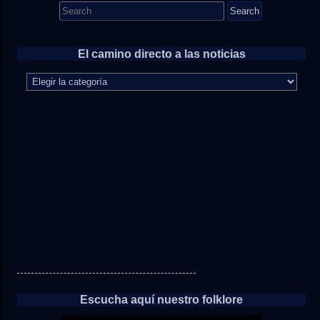
Search
for:
El camino directo a las noticias
El
camino
directo
a
las
noticias
Escucha aquí nuestro folklore