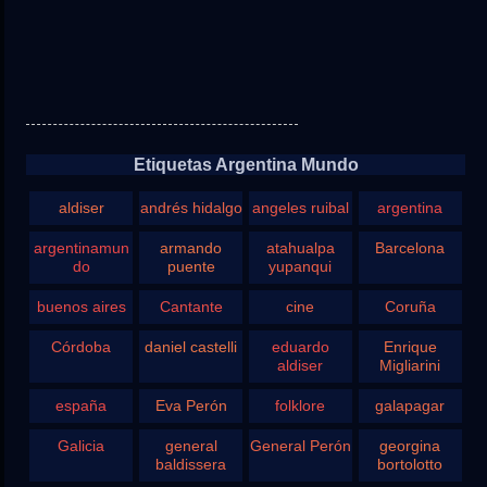
Etiquetas Argentina Mundo
aldiser
andrés hidalgo
angeles ruibal
argentina
argentinamun
armando
atahualpa
Barcelona
do
puente
yupanqui
buenos aires
Cantante
cine
Coruña
Córdoba
daniel castelli
eduardo
Enrique
aldiser
Migliarini
españa
Eva Perón
folklore
galapagar
Galicia
general
General Perón
georgina
baldissera
bortolotto