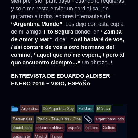
siempre listo “para payar” cuando lo requieras
y solo me resta enviar un cordial saludo
guitarreo a todos lectores internautas de
“Argentina Mundo”
. Los dejo con esta copla
de mi amigo
Tito Segura
donde, en
“Zamba
de Amor y Mar”
, dice…
“Así hablaré de vos,
/ así contaré de vos a otro hermano del
camino, / aquel que no me espera, / pero al
que encuentro siempre…”
Un abrazo..!
ENTREVISTA DE EDUARDO ALDISER –
ENERO 2016 – VIGO, ESPAÑA
This
Argentina
De Argentina Soy
Folklore
Música
entry
and
Personajes
Radio - Televisión - Cine
argentinamundo
was
tagged
daniel cala
eduardo aldiser
españa
folklore
Galicia
posted
guitarrista
Madrid
Tango