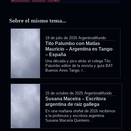
in
Sobre el mismo tema...
19 de julio de 2026
ArgentinaMundo
Tito Palumbo con Matías
Mauricio – Argentina es Tango
– España
Una década y pico atrás el colega Tito
Palumbo editor de la revista y guía BAT
Buenos Aires Tango, l...
15 de octubre de 2025
ArgentinaMundo
Susana Maceira – Escritora
argentina de raiz gallega
En una mañana otoñal de 2016 recibimos
a la profesora y escritora argentina
Susana Maceira Quinteiro...